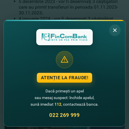
5 decembrie 2023 - vor fi desemnaţi 3 câştigători
care au primit transferuri în perioada 01.11.2023-
30.11.2023;
4 ianuarie 2024 - vor fi desemnaţi 3 câştigători
care au primit transferuri în perioada 01.12.2023-
31.12.2023.
Regulamentul oficial al promoţiei poate fi accesat
AICI
.
Campania promoţională este valabilă
până pe 31
decembrie 2023.
Cu FinComBank, fă-ţi bagajele pentru o călătorie către
câştiguri fabuloase!
ATENȚIE LA FRAUDE!
Dacă primești un apel
//
Alte noutăţi
sau mesaj suspect: închide apelul,
sună imediat
112
, contactează banca.
022 269 999