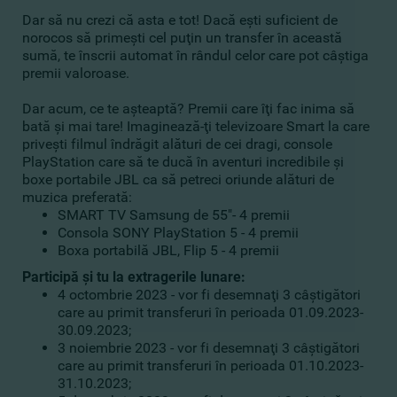
Dar să nu crezi că asta e tot! Dacă eşti suficient de
norocos să primeşti cel puţin un transfer în această
sumă, te înscrii automat în rândul celor care pot câştiga
premii valoroase.
Dar acum, ce te aşteaptă? Premii care îţi fac inima să
bată şi mai tare! Imaginează-ţi televizoare Smart la care
priveşti filmul îndrăgit alături de cei dragi, console
PlayStation care să te ducă în aventuri incredibile şi
boxe portabile JBL ca să petreci oriunde alături de
muzica preferată:
SMART TV Samsung de 55"- 4 premii
Consola SONY PlayStation 5 - 4 premii
Boxa portabilă JBL, Flip 5 - 4 premii
Participă şi tu la extragerile lunare:
4 octombrie 2023 - vor fi desemnaţi 3 câştigători
care au primit transferuri în perioada 01.09.2023-
30.09.2023;
3 noiembrie 2023 - vor fi desemnaţi 3 câştigători
care au primit transferuri în perioada 01.10.2023-
31.10.2023;