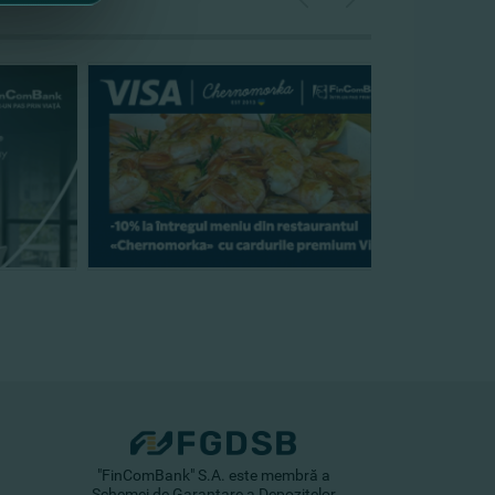
"FinComBank" S.A. este membră a
Schemei de Garantare a Depozitelor