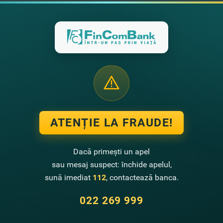
el B.
- Smartwatch Xiaomi.
 face cunoştinţă cu câştigătorii din cadrul campaniei
 1
 2
 3
i găsit în lista câştigătorilor? Fii pe fază! Urmează şi al
ri de valoare, unde poţi să te numeri şi tu printre fericiţii
etalii despe alte promoţii
AICI
.
ATENȚIE LA FRAUDE!
 informaţii rugăm să fim contactaţi la tel. (022)269 99
Dacă primești un apel
 sincere mulţumiri tuturor participanţilor la promoţie
sau mesaj suspect: închide apelul,
uri faine
sună imediat
112
, contactează banca.
gă împreună cu FinComBank!
022 269 999
te noutăţi