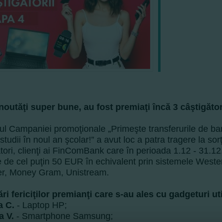
outăţi super bune, au fost premiaţi încă 3 câştigător
rul Campaniei promoţionale „Primeşte transferurile de ba
studii în noul an şcolar!” a avut loc a patra tragere la sor
tori, clienţi ai FinComBank care în perioada 1.12 - 31.12
e de cel puţin 50 EUR în echivalent prin sistemele West
er, Money Gram, Unistream.
ări fericiţilor premianţi care s-au ales cu gadgeturi ut
a C.
- Laptop HP;
a V.
- Smartphone Samsung;