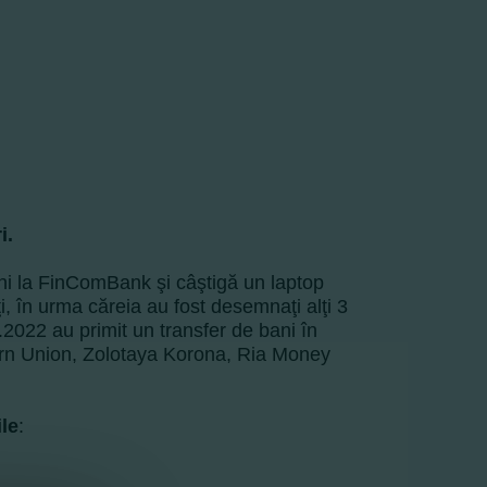
i.
ni la FinComBank şi câştigă un laptop
ţi, în urma căreia au fost desemnaţi alţi 3
.2022 au primit un transfer de bani în
ern Union, Zolotaya Korona, Ria Money
ile
: