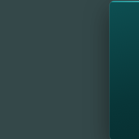
3.
Vior
Puteţi
Etapei
Etapei
Etapei
Nu te-a
câştigu
Află d
Pentru
Aducem
gadjet
Câşti
//
Al