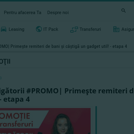
Pentru afacerea Ta
Despre noi
Leasing
IT Pack
Transferuri
Asigu
MO| Primeşte remiteri de bani şi câştigă un gadget util! - etapa 4
ŢII
3
igătorii #PROMO| Primeşte remiteri de
 - etapa 4