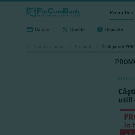
Pentru Tine
Carduri
Credite
Depozite
//
Noutăţi şi presă
/
Promoţii
/
Câştigătorii #PRO
PROMO
03.01.202
Câşt
util!