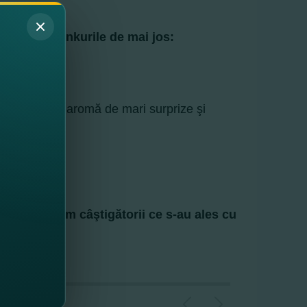
 accesând linkurile de mai jos:
te promoţii cu aromă de mari surprize şi
 premianţi.
9.
 şi felicităm câştigătorii ce s-au ales cu