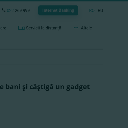
Internet Banking
022
269 999
RO
RU
rare
Servicii la distanță
Altele
 bani şi câştigă un gadget