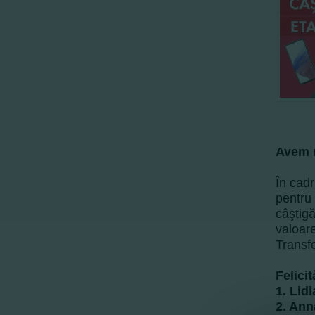
Avem n
În cad
pentru 
câştigă
valoar
Transf
Felicit
1.
Lidi
2. Ann