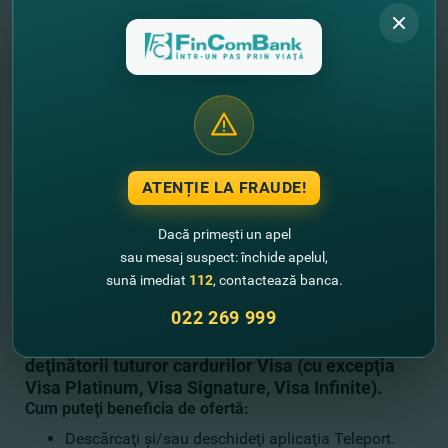
Oferta este valabilă de la 5 decembrie 2022 până la 15
ianuarie 2023 sau până la epuizarea fondului
promoţional.
Până la -50% pentru călătorii cu Teleport cu Visa
Comandă-ţi un taxi Teleport şi primeşte o reducere
pentru călătorie la plată cu cardul Visa.
Acum a devenit mai comod să te deplasezi prin oraş, dar
şi mai profitabil pentru deţinătorii de carduri Visa de la
FinComBank.
ATENȚIE LA FRAUDE!
Comandă-ţi un taxi prin aplicaţia Teleport, plăteşte cu
cardurile Visa de la FinComBank şi beneficiază de:
Dacă primești un apel
- 50% reducere la călătoriile spre aeroport cu
sau mesaj suspect: închide apelul,
cardurile Visa Premium de la FinComBank;
sună imediat
112
, contactează banca.
- 30% reducere la călătoriile prin oraş cu
022 269 999
cardurile Visa Premium de la FinComBank;
- 10% reducere pentru călătorie prin oraş pentru
deţinătorii tuturor cardurilor Visa (cu excepţia
Visa Platinum, Visa Signature, Visa Infinite).
Cum puteţi beneficia de ofertă:
Descărcaţi şi/sau deschideţi aplicaţia Teleport.