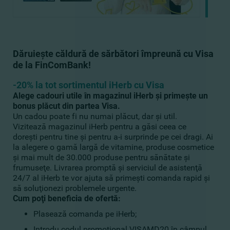
Dăruieşte căldură de sărbători împreună cu Visa
de la FinComBank!
-20% la tot sortimentul iHerb cu Visa
Alege cadouri utile în magazinul iHerb şi primeşte un
bonus plăcut din partea Visa.
Un cadou poate fi nu numai plăcut, dar şi util.
Vizitează magazinul iHerb pentru a găsi ceea ce
doreşti pentru tine şi pentru a-i surprinde pe cei dragi. Ai
la alegere o gamă largă de vitamine, produse cosmetice
şi mai mult de 30.000 produse pentru sănătate şi
frumuseţe. Livrarea promptă şi serviciul de asistenţă
24/7 al iHerb te vor ajuta să primeşti comanda rapid şi
să soluţionezi problemele urgente.
Cum poţi beneficia de ofertă:
Plasează comanda pe iHerb;
Introdu codul promoţional VISAMD20 în câmpul