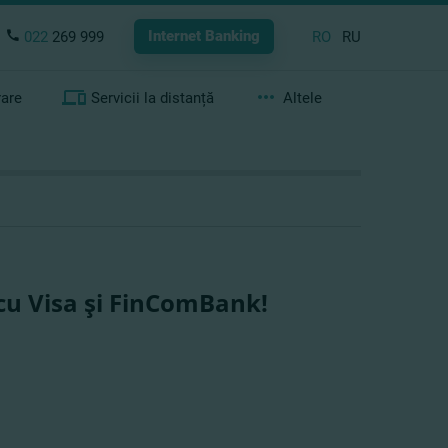
Internet Banking
022
269 999
RO
RU
rare
Servicii la distanță
Altele
cu Visa şi FinComBank!