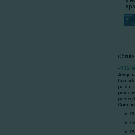
Dăruie
-20% la
Alege c
Un cadou
pentru a
produse 
primeşt
Cum poţ
Pl
In
Pl