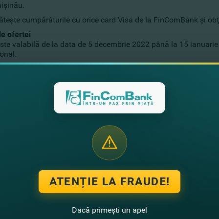
işinău.
ăteşte cumpărăturile cu orice card Visa de la FinComBank şi obţ
le ofertei
este valabilă de la data de 5 decembrie 2022 până la 15 ianuari
onal.
a -5% la tot sortimentul smart.md cu Visa
largă de produse electronice şi pentru casă de pe smart.md cu 
martphone pentru tine, un fotoliu comod în sufragerie, un încălz
în magazinul online smart.md se va găsi ofertă pentru oricine. Ia
turile vor fi cu o reducere de până la 5%.
i beneficia de ofertă
ege produsele în magazinul online smart.md
ăteşte cu orice card Visa
de la FinComBank
şi primeşti reducer
le ofertei
ximă a reducerii este de 350 lei per bon de casă.
ATENȚIE LA FRAUDE!
este valabilă de la 5 decembrie 2022 până la 15 ianuarie 2023 s
 -50% pentru călătorii cu Teleport cu Visa
Dacă primești un apel
-ţi un taxi Teleport şi primeşte o reducere pentru călătorie la 