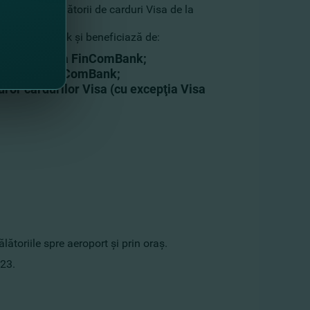
 pentru deţinătorii de carduri Visa de la
e la FinComBank şi beneficiază de:
 Premium de la FinComBank;
mium de la FinComBank;
uror cardurilor Visa (cu excepţia Visa
ătoriile spre aeroport şi prin oraş.
023.