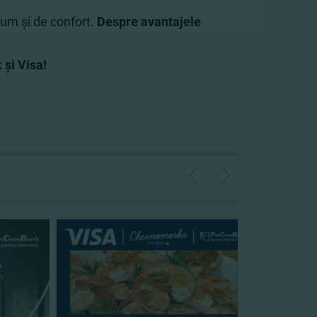
ium şi de confort.
Despre avantajele
şi Visa!