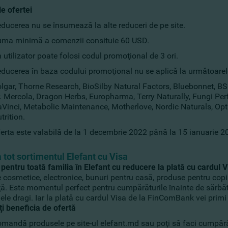
le ofertei
ducerea nu se însumează la alte reduceri de pe site.
ma minimă a comenzii consituie 60 USD.
 utilizator poate folosi codul promoţional de 3 ori.
ducerea în baza codului promoţional nu se aplică la următoarel
lgar, Thorne Research, BioSilby Natural Factors, Bluebonnet, B
. Mercola, Dragon Herbs, Europharma, Terry Naturally, Fungi Perf
Vinci, Metabolic Maintenance, Motherlove, Nordic Naturals, Opt
trition.
erta este valabilă de la 1 decembrie 2022 până la 15 ianuarie 
 tot sortimentul Elefant cu Visa
pentru toată familia în Elefant cu reducere la plată cu cardul V
cosmetice, electronice, bunuri pentru casă, produse pentru copii
ţă. Este momentul perfect pentru cumpărăturile înainte de sărbăto
le dragi. Iar la plată cu cardul Visa de la FinComBank vei primi
i beneficia de ofertă
mandă produsele pe site-ul elefant.md sau poţi să faci cumpărăt