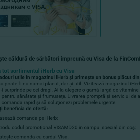
şte căldură de sărbători împreună cu Visa de la FinCo
 tot sortimentul iHerb cu Visa
adouri utile în magazinul iHerb şi primeşte un bonus plăcut din
 poate fi nu numai plăcut, dar şi util. Vizitează magazinul iHerb
-i surprinde pe cei dragi. Ai la alegere o gamă largă de vitamin
pentru sănătate şi frumuseţe. Livrarea promptă şi serviciul de a
i comanda rapid şi să soluţionezi problemele urgente.
i beneficia de ofertă:
asează comanda pe iHerb;
trodu codul promoţional VISAMD20 în câmpul special din coş;
ăteşte comanda cu cardul Visa.