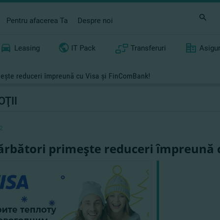
Pentru afacerea Ta
Despre noi
Leasing
IT Pack
Transferuri
Asigu
meşte reduceri împreună cu Visa şi FinComBank!
ŢII
2
ărbători primeşte reduceri împreună 