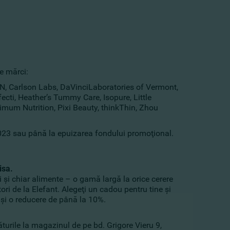
e mărci:
SN, Carlson Labs, DaVinciLaboratories of Vermont,
ecti, Heather’s Tummy Care, Isopure, Little
imum Nutrition, Pixi Beauty, thinkThin, Zhou
2023 sau până la epuizarea fondului promoţional.
isa.
 şi chiar alimente – o gamă largă la orice cerere
ri de la Elefant. Alegeţi un cadou pentru tine şi
 şi o reducere de până la 10%.
urile la magazinul de pe bd. Grigore Vieru 9,