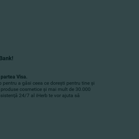
mBank!
 partea Visa.
 pentru a găsi ceea ce doreşti pentru tine şi
e, produse cosmetice şi mai mult de 30.000
sistenţă 24/7 al iHerb te vor ajuta să