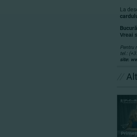
La desc
cardul
Bucură
Vreai 
Pentru m
tel.: (+
site
:
ww
//
Al