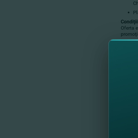
Ch
Pl
Condiţii
Oferta 
promoţi
Până l
O gamă 
Un nou s
copii – 
cumpără
Cum poţ
Al
Pl
Condiţii
Suma ma
Oferta 
Până la
Comandă