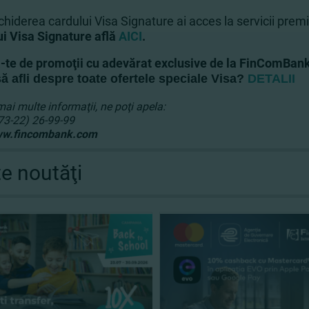
hiderea cardului Visa Signature ai acces la servicii prem
ui Visa Signature află
AICI
.
-te de promoţii cu adevărat exclusive de la FinComBank 
să afli despre toate ofertele speciale Visa?
DETALII
ai multe informaţii, ne poţi apela:
373-22) 26-99-99
w.fincombank.com
te noutăţi