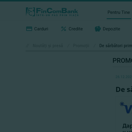
Pentru Tine
Carduri
Credite
Depozite
//
Noutăţi şi presă
/
Promoţii
/
De sărbători pri
PROMO
26.12.202
De s