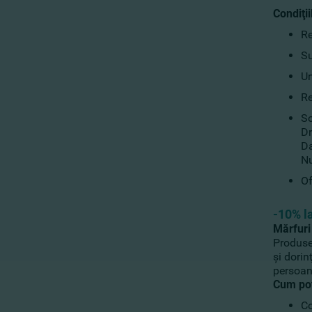
Condiţii
Re
Su
Un
Re
So
Dr
Da
Nu
Of
-10% la
Mărfuri 
Produse 
şi dorin
persoane
Cum poţ
Co