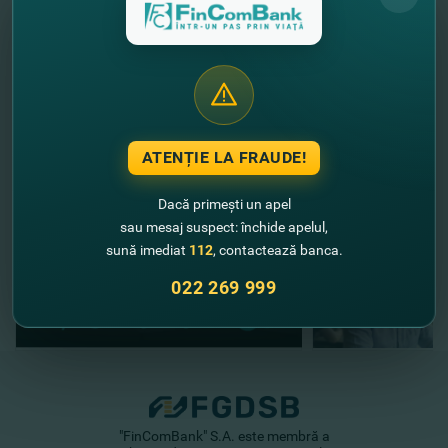
Condiţiile detaliate a promoţiei găsiţi aici:
https://fincombank.com/ro/special-nye-predlozenia/eto-
volsebstvo-prazdnikov-vmeste-s-western-union-i-fincombank/
//
Alte noutăţi
ATENȚIE LA FRAUDE!
Dacă primești un apel
sau mesaj suspect: închide apelul,
sună imediat
112
, contactează banca.
022 269 999
"FinComBank" S.A. este membră a