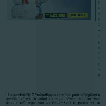
prim
extr
în
prom
&amp
este
farm
sărb
împ
cu
West
Unio
şi
Fin
15 decembrie 2017 FinComBank a desemnat primii câştigătorii a
premiilor băneşti în cadrul promoţiei "Acesta este farmecul
sărbătorilor!", organizată de FinComBank în parteneriat cu