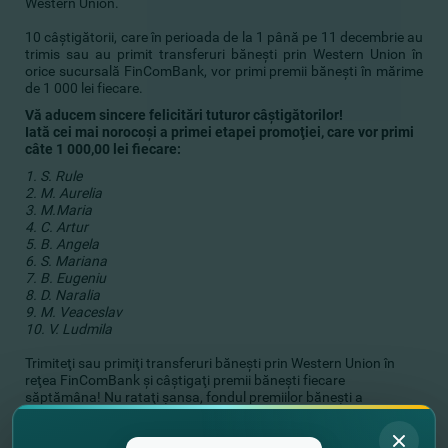
Western Union.
10 câştigătorii, care în perioada de la 1 până pe 11 decembrie au
trimis sau au primit transferuri băneşti prin Western Union în
orice sucursală FinComBank, vor primi premii băneşti în mărime
de 1 000 lei fiecare.
Vă aducem sincere felicitări tuturor câştigătorilor!
Iată cei mai norocoşi a primei etapei promoţiei, care vor primi
câte 1 000,00 lei fiecare:
1. S. Rule
2. M. Aurelia
3. M.Maria
4. C. Artur
5. B. Angela
6. S. Mariana
7. B. Eugeniu
8. D. Naralia
9. M. Veaceslav
10. V. Ludmila
Trimiteţi sau primiţi transferuri băneşti prin Western Union în
reţea FinComBank şi câştigaţi premii băneşti fiecare
săptămâna! Nu rataţi şansa, fondul premiilor băneşti a
promoţiei este în valoare de 100 000 lei.
Următoare extragere va avea loc pe 22 decembrie 2017.