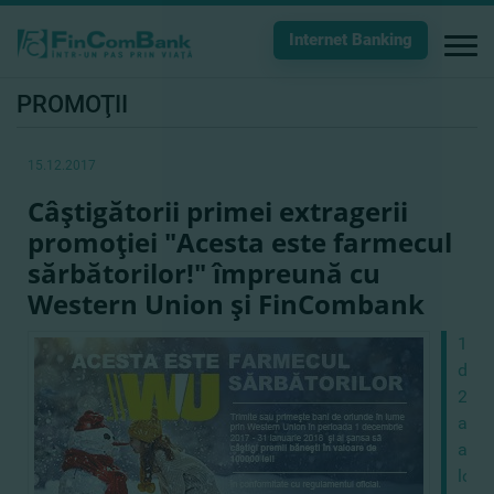
Internet Banking
PROMOŢII
15.12.2017
Câştigătorii primei extragerii
promoţiei "Acesta este farmecul
sărbătorilor!" împreună cu
Western Union şi FinCombank
15
dece
201
a
avut
loc