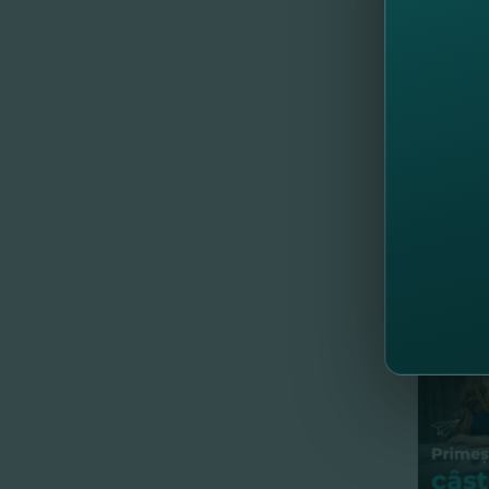
7. B. Eu
8. D. Nar
9. M. Ve
10. V. Lu
Trimiteţi
şansa, fo
Următoar
Condiţiil
western-
//
Al