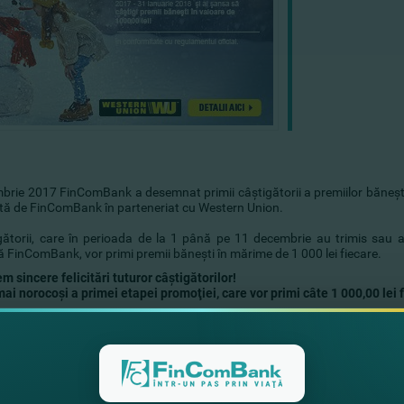
brie 2017 FinComBank a desemnat primii câştigătorii a premiilor băneşti 
tă de FinComBank în parteneriat cu Western Union.
gătorii, care în perioada de la 1 până pe 11 decembrie au trimis sau a
 FinComBank, vor primi premii băneşti în mărime de 1 000 lei fiecare.
 sincere felicitări tuturor câştigătorilor!
mai norocoşi a primei etapei promoţiei, care vor primi câte 1 000,00 lei 
e
elia
ia
ur
ela
riana