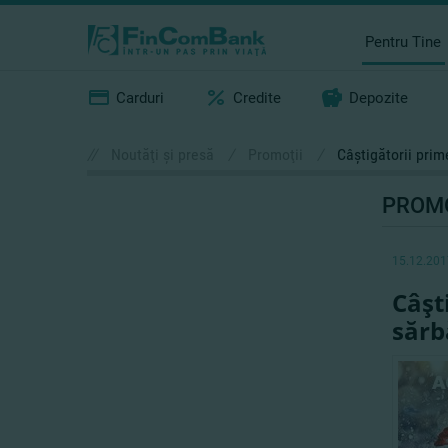
Pentru Tine
Carduri
Credite
Depozite
//
Noutăţi şi presă
/
Promoţii
/
Câştigătorii pri
PROMO
15.12.201
Câşt
sărb