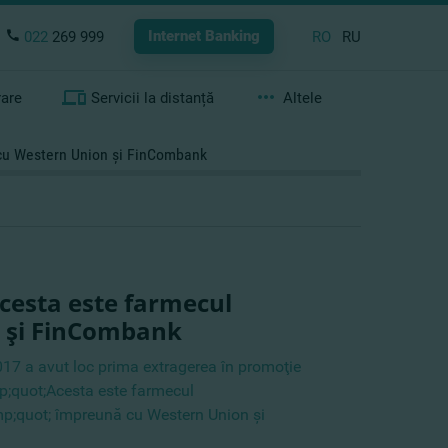
Internet Banking
022
269 999
RO
RU
rare
Servicii la distanță
Altele
ă cu Western Union şi FinCombank
Acesta este farmecul
n şi FinCombank
17 a avut loc prima extragerea în promoţie
;quot;Acesta este farmecul
mp;quot; împreună cu Western Union şi