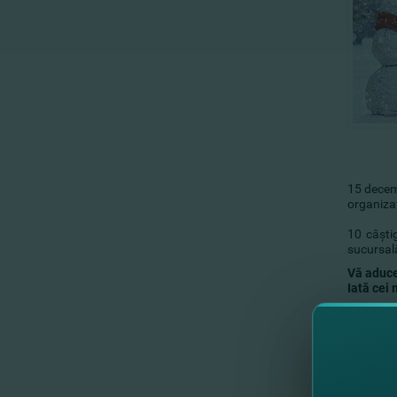
15 decem
organiza
10 câşti
sucursală
Vă aducem
Iată cei 
1. S. Rul
2. M. Aur
3. M.Mar
4. C. Art
5. B. Ang
6. S. Ma