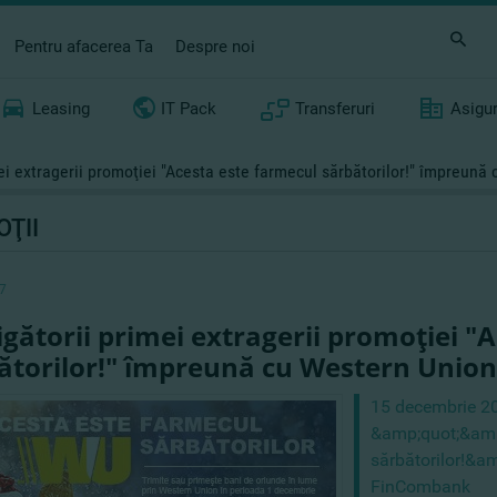
Pentru afacerea Ta
Despre noi
Leasing
IT Pack
Transferuri
Asigu
mei extragerii promoţiei "Acesta este farmecul sărbătorilor!" împreun
ŢII
7
igătorii primei extragerii promoţiei "
ătorilor!" împreună cu Western Unio
15 decembrie 20
&amp;quot;&amp
sărbătorilor!&a
FinCombank