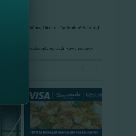
 câştigaţi premii băneşti fiecare săptămâna! Nu rataţi
ye-predlozenia/eto-volsebstvo-prazdnikov-vmeste-s-