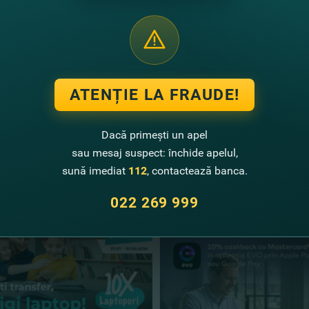
geniu
alia
aceslav
dmila
 sau primiţi transferuri băneşti prin Western Union în reţea FinComBank şi
ndul premiilor băneşti a promoţiei este în valoare de 100 000 lei.
e extragere va avea loc pe 22 decembrie 2017.
ATENȚIE LA FRAUDE!
e detaliate a promoţiei găsiţi aici: https://fincombank.com/ro/special-n
union-i-fincombank/
Dacă primești un apel
sau mesaj suspect: închide apelul,
te noutăţi
sună imediat
112
, contactează banca.
022 269 999