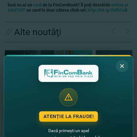
Încă nu ai un
card
de la FinComBank? Îl poţi deschide
online
şi
GRATUIT
un card în doar câteva click-uri:
http://bit.ly/2VlhCaB
//
Alte noutăţi
ATENȚIE LA FRAUDE!
Dacă primești un apel
"FinComBank" S.A. este membră a