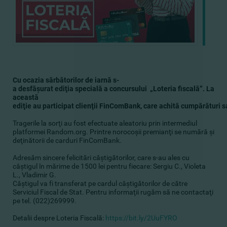
Cu
ocazia
sărbătorilor
de iarnă s-
a
desfăşurat
ediţia
specială a
concursului „Loteria
fiscală”. La
această
ediţie au
participat
clienţii
FinComBank, care
achită cumpărături
s
Tragerile la sorţi au fost efectuate aleatoriu prin intermediul
platformei Random.org. Printre norocoşii premianţi se numără şi
deţinătorii de carduri FinComBank.
Adresăm sincere felicitări câştigătorilor, сare s-au ales cu
câştigul în mărime de 1500 lei pentru fiecare: Sergiu C., Violeta
L., Vladimir G.
Câştigul va fi transferat pe cardul câştigătorilor de către
Serviciul Fiscal de Stat. Pentru informaţii rugăm să ne contactaţi
pe tel. (022)269999.
Detalii despre Loteria Fiscală:
https://bit.ly/2UuFYRO