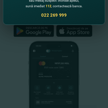
sau mesaj suspect: închide apelul,
Schemei de Garantare a Depozitelor
din Republica Moldova
sună imediat
112
, contactează banca.
022 269 999
FinComPay Mobile