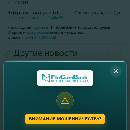
(022)269999.
Информацию о конкурсе „Loteria fiscală” можно узнать, перейдя
по ссылке:
https://bit.ly/3tg6cGW
У вас еще нет
карты
от FinComBank? Не тратьте время!
Откройте
карту онлайн
всего в несколько
кликов
http://bit.ly/2VlhCaB
//
Другие новости
ВНИМАНИЕ МОШЕННИЧЕСТВУ!