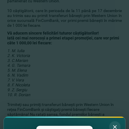
parteneriat cu Western Union.
10 câştigătorii, care în perioada de la 11 până pe 17 decembrie
au trimis sau au primit transferuri băneşti prin Western Union în
orice sucursală FinComBank, vor primi premii băneşti în mărime
de 1 000 lei fiecare.
Vă aducem sincere felicitări tuturor câştigătorilor!
Iată cei mai norocoşi a primei etapei promoţiei, care vor primi
câte 1 000,00 lei fiecare:
1. M. Iulia
2. K. Victoria
3. C.Marian
4. G. Tamara
5. M. Elena
6. N. Vadim
7. V. Vera
8. F. Nicoleta
9. Z. Sergiu
10. R. Dorian
Trimiteţi sau primiţi transferuri băneşti prin Western Union în
reţea FinComBank şi câştigaţi premii băneşti fiecare
săptămâna! Nu rataţi şansa, fondul premiilor băneşti a
promoţiei este în valoare de 100 000 lei.
Următoare extragere va avea loc pe 29 decembrie 2017.