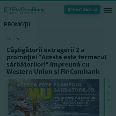
Internet Banking
PROMOŢII
26.12.2017
Câştigătorii extragerii 2 a
promoţiei "Acesta este farmecul
sărbătorilor!" împreună cu
Western Union şi FinCombank
22
dece
201
a
avut
loc