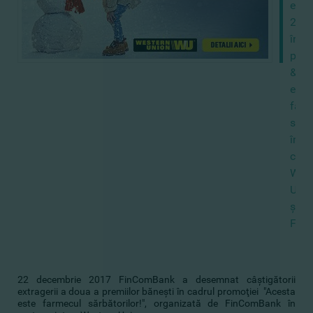
extr
2
în
prom
&amp
este
farm
sărb
împ
cu
West
Unio
şi
Fin
22 decembrie 2017 FinComBank a desemnat câştigătorii
extragerii a doua a premiilor băneşti în cadrul promoţiei "Acesta
este farmecul sărbătorilor!", organizată de FinComBank în