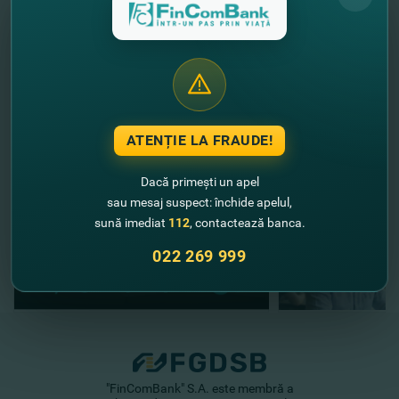
Condiţiile detaliate a promoţiei găsiţi aici:
https://fincombank.com/ro/special-nye-predlozenia/eto-
volsebstvo-prazdnikov-vmeste-s-western-union-i-fincombank/
//
Alte noutăţi
ATENȚIE LA FRAUDE!
Dacă primești un apel
sau mesaj suspect: închide apelul,
sună imediat
112
, contactează banca.
022 269 999
"FinComBank" S.A. este membră a