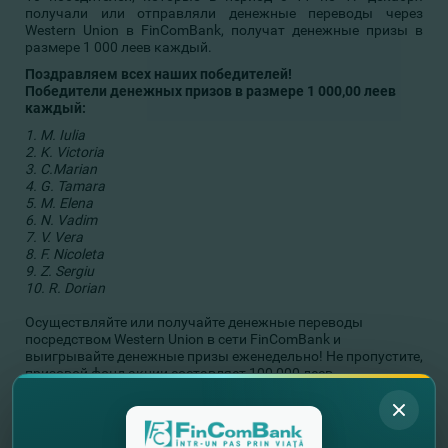
получали или отправляли денежные переводы через
Western Union в FinComBank, получат денежные призы в
размере 1 000 леев каждый.
Поздравляем всех наших победителей!
Победители денежных призов в размере 1 000,00 леев
каждый:
1. M. Iulia
2. K. Victoria
3. C.Marian
4. G. Tamara
5. M. Elena
6. N. Vadim
7. V. Vera
8. F. Nicoleta
9. Z. Sergiu
10. R. Dorian
Осуществляйте или получайте денежные переводы
посредством Western Union в сети FinComBank и
выигрывайте денежные призы еженедельно! Не пропустите,
призовой фонд акции составляет 100 000 леев.
Следующий розыгрыш состоится 29 декабря 2017.
Полные условия и регламент акции найдете тут:
https://fincombank.com/ru/special-nye-predlozenia/eto-