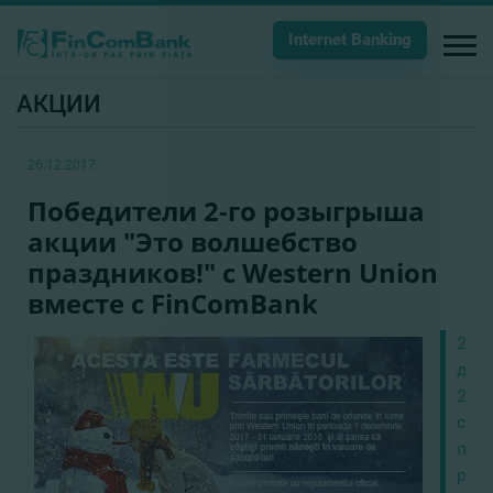
Internet Banking
АКЦИИ
26.12.2017
Победители 2-го розыгрыша
акции "Это волшебство
праздников!" с Western Union
вместе с FinComBank
22
дек
201
сос
пер
роз