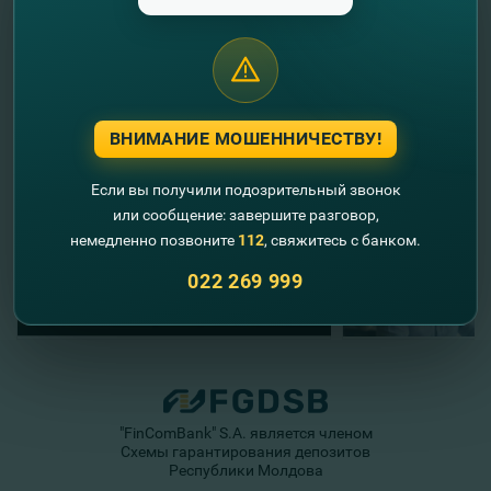
volsebstvo-prazdnikov-vmeste-s-western-union-i-fincombank/
//
Другие новости
ВНИМАНИЕ МОШЕННИЧЕСТВУ!
Если вы получили подозрительный звонок
или сообщение: завершите разговор,
немедленно позвоните
112
, свяжитесь с банком.
022 269 999
"FinComBank" S.A. является членом
Схемы гарантирования депозитов
Республики Молдова