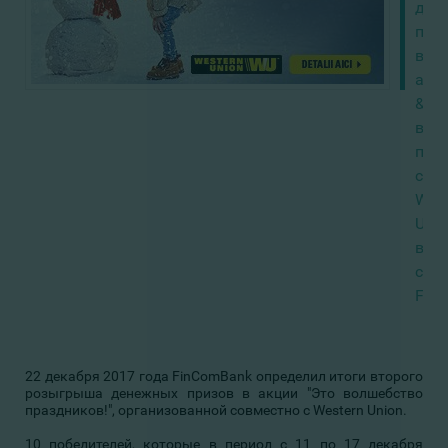
ден
при
в
акц
&quo
вол
праз
с
West
Unio
вме
с
Fin
22 декабря 2017 года FinComBank определил итоги второго
розыгрыша денежных призов в акции "Это волшебство
праздников!", организованной совместно с Western Union.
10 победителей, которые в период с 11 по 17 декабря