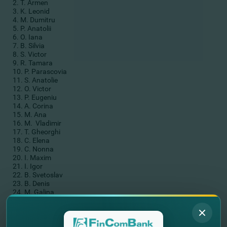
2. T. Armen
3. K. Leonid
4. M. Dumitru
5. P. Anatolii
6. O. Iana
7. B. Silvia
8. S. Victor
9. R. Tamara
10. P. Parascovia
11. S. Anatolie
12. O. Victor
13. P. Eugeniu
14. A. Corina
15. M. Ana
16. M. Vladimir
17. T. Gheorghi
18. C. Elena
19. C. Nonna
20. I. Maxim
21. I. Igor
22. B. Svetoslav
23. B. Denis
24. M. Galina
25. Z. Anatolii
Promoţia este valabilă până la data de 15 ianuarie inclusiv.
Puteţi lua cunoştinţă cu termenii şi condiţiile campaniei în