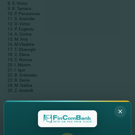
8. S. Victor
9. R. Tamara
10. P. Parascovia
11. S. Anatolie
12. O. Victor
13. P. Eugeniu
14. A. Corina
15. M. Ana
16. M.Vladimir
17. T. Gheorghi
18. C. Elena
19. C. Nonna
20. I. Maxim
21. I. Igor
22. B. Svetoslav
23. B. Denis
24. M. Galina
25. Z. Anatolii
Акция действует до 10 мая включительно.
Со всеми условиями акции можете ознакомиться в
Регламенте
.
//
Другие новости