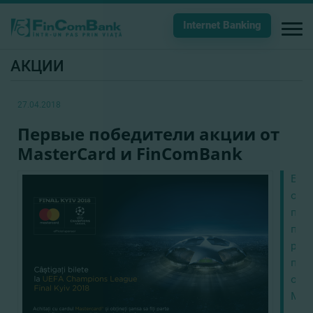
Internet Banking
АКЦИИ
27.04.2018
Первые победители акции от
MasterCard и FinComBank
Был
опр
поб
пер
роз
под
от
Mas