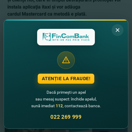
instala aplicaţia itaxi şi vor adăuga
cardul Mastercard ca metodă e plată.
Încă nu ai un card Mastercard de la FinComBank?
Atunci, poţi deschide cardul online
AICI
.
Vreai să afli despre toate ofertele speciale
Mastercard?
DETALII
ATENȚIE LA FRAUDE!
Dacă primești un apel
//
Alte noutăţi
sau mesaj suspect: închide apelul,
sună imediat
112
, contactează banca.
022 269 999