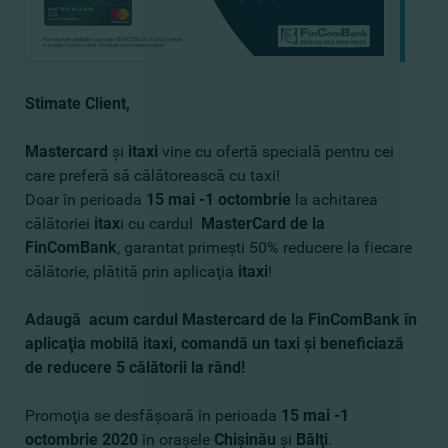
Stimate Client,
Mastercard
şi
itaxi
vine cu ofertă specială pentru cei
care preferă să călătorească cu taxi!
Doar în perioada
15 mai -1 octombrie
la achitarea
călătoriei
itax
i cu cardul
MasterCard de la
FinComBank
, garantat primeşti 50% reducere la fiecare
călătorie, plătită prin aplicaţia
itaxi
!
Adaugă acum cardul Mastercard de la FinComBank în
aplicaţia mobilă itaxi, comandă un taxi şi beneficiază
de reducere 5 călătorii la rând!
Promoţia se desfăşoară în perioada
15 mai -1
octombrie 2020
în oraşele
Chişinău
şi
Bălţi
.