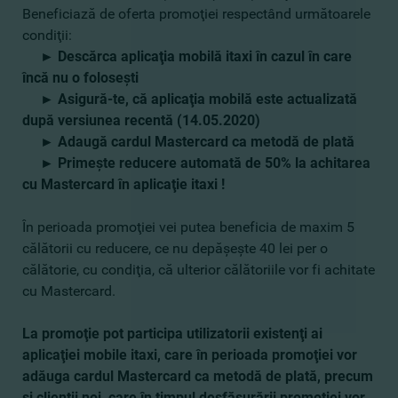
Beneficiază de oferta promoţiei respectând următoarele
condiţii:
► Descărca aplicaţia mobilă itaxi în cazul în care
încă nu o foloseşti
► Asigură-te, că aplicaţia mobilă este actualizată
după versiunea recentă (14.05.2020)
► Adaugă cardul Mastercard ca metodă de plată
► Primeşte reducere automată de 50% la achitarea
cu Mastercard în aplicaţie itaxi !
În perioada promoţiei vei putea beneficia de maxim 5
călătorii cu reducere, ce nu depăşeşte 40 lei per o
călătorie, cu condiţia, că ulterior călătoriile vor fi achitate
cu Mastercard.
La promoţie pot participa utilizatorii existenţi ai
aplicaţiei mobile itaxi, care în perioada promoţiei vor
adăuga cardul Mastercard ca metodă de plată, precum
şi clienţii noi, care în timpul desfăşurării promoţiei vor