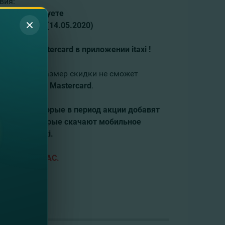
вия:
о не используете
ней версии (14.05.2020)
е картой
Mastercard
в приложении
itaxi
!
о 5 раз, а размер скидки не сможет
ездок картой
Mastercard
.
ния
itaxi
, которые в период акции добавят
ователи, которые скачают мобильное
иложении
itaxi
.
онлайн
СЕЙЧАС
.
ТАЛИ
.