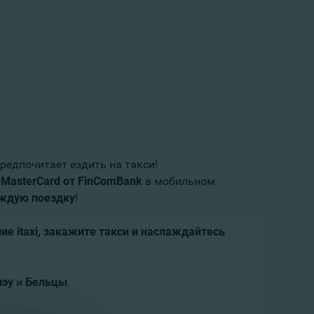
редпочитает ездить на такси!
MasterCard
от
FinComBank
в мобильном
аждую поездку
!
ние
itaxi
, закажите такси и наслаждайтесь
нэу
и
Бельцы
.