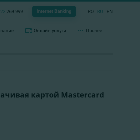
Internet Banking
022
269 999
RO
RU
EN
ование
Онлайн услуги
Прочее
плачивая картой Mastercard