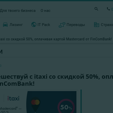
Для твоего бизнеса
О нас
Лизинг
IT Pack
Переводы
Страх
taxi со скидкой 50%, оплачивая картой Mastercard от FinComBank!
И
0
шествуй с itaxi со скидкой 50%, о
inComBank!