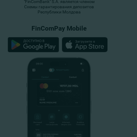
"FinComBank" S.A. является членом
Схемы гарантирования депозитов
Республики Молдова
FinComPay Mobile