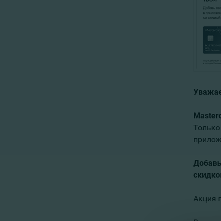
Уважа
Master
Только
прило
Добавь
скидко
Акция 