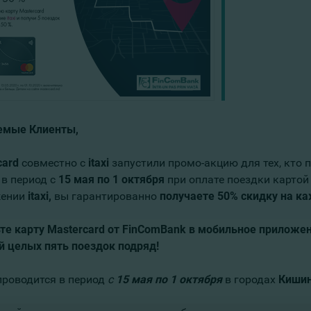
емые Клиенты,
card
совместно с
itaxi
запустили промо-акцию для тех, кто п
 в период с
15 мая по 1 октября
при оплате поездки картой
жении
itaxi,
вы гарантированно
получаете
50% скидку на к
те карту
Mastercard
от
FinComBank
в мобильное приложе
й целых пять поездок подряд!
проводится в период
с
15 мая по 1 октября
в городах
Киши