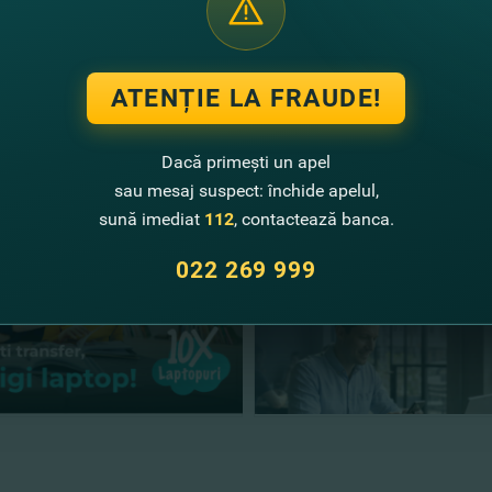
ile promo le găseşti în
Regulament.
ATENȚIE LA FRAUDE!
te noutăţi
Dacă primești un apel
sau mesaj suspect: închide apelul,
sună imediat
112
, contactează banca.
022 269 999