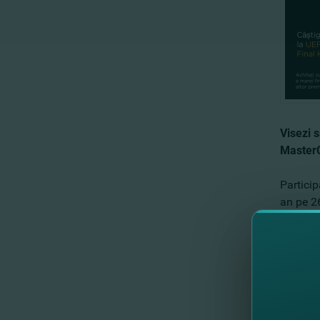
Visezi s
MasterC
Particip
an pe 26
Achită 
multor a
În promo
de lei î