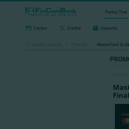
Pentru Tine
Carduri
Credite
Depozite
//
Noutăţi şi presă
/
Promoţii
/
MasterCard îţi d
PROMO
19.03.201
Mast
Fina