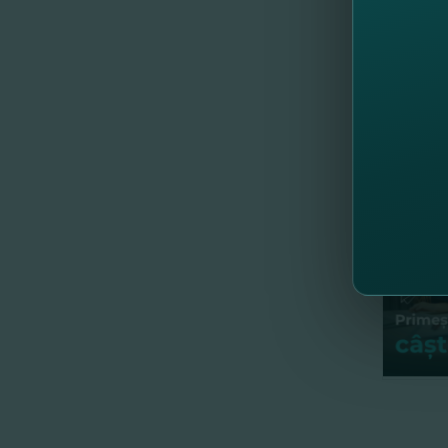
Condiţi
//
Al