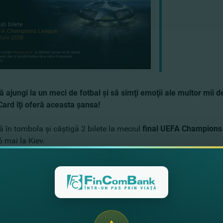
ă ajungi la un meci de fotbal şi să simţi emoţii ale multor mii d
ard îţi oferă aceasta şansa!
ă în tombola şi câştigă 2 bilete la meciul
final UEFA Champions 
 mai la Kiev.
cumpărăturile cu cardul MasterCard şi devină câştigătorul noroco
ltor premii de fotbal.
 participă doar deţinătorii de MasterCard (cu excepţie Maestro),
n perioada
20.03.2018 - 10.05.2018.