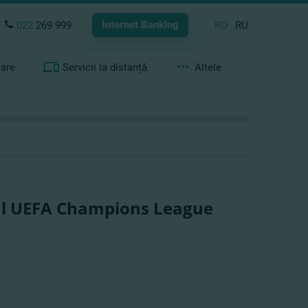
Internet Banking
022
269 999
RO
RU
rare
Servicii la distanță
Altele
inal UEFA Champions League