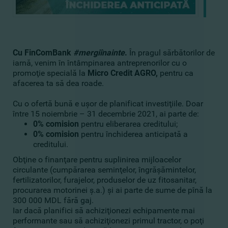
Cu FinComBank
#mergiînainte
.
În pragul sărbătorilor de
iarnă, venim în întâmpinarea antreprenorilor cu o
promoţie specială la
Micro C
redit AGRO,
pentru ca
afacerea ta să dea roade.
Cu o ofertă bună e uşor de planificat investiţiile. Doar
între 15 noiembrie – 31 decembrie 2021, ai parte de:
0% comision
pentru eliberarea creditului;
0% comision
pentru închiderea anticipată a
creditului.
Obţine o finanţare pentru suplinirea mijloacelor
circulante (cumpărarea seminţelor, îngrăşămintelor,
fertilizatorilor, furajelor, produselor de uz fitosanitar,
procurarea motorinei ş.a.) şi ai parte de sume de pînă la
300 000 MDL fără gaj.
Iar dacă planifici să achiziţionezi echipamente mai
performante sau să achiziţionezi primul tractor, o poţi