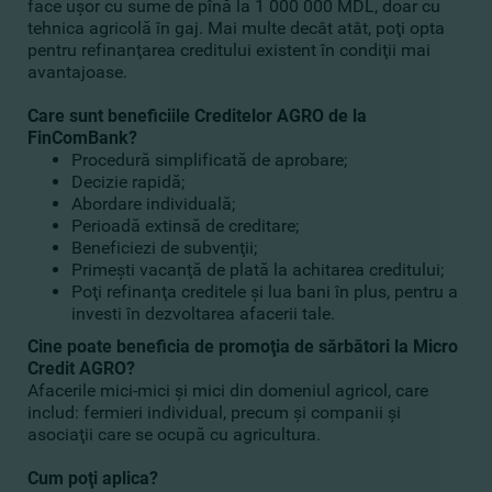
face uşor cu sume de pînă la 1 000 000 MDL, doar cu
tehnica agricolă în gaj. Mai multe decât atât, poţi opta
pentru refinanţarea creditului existent în condiţii mai
avantajoase.
Care sunt beneficiile Creditelor AGRO de la
FinComBank?
Procedură simplificată de aprobare;
Decizie rapidă;
Abordare individuală;
Perioadă extinsă de creditare;
Beneficiezi de subvenţii;
Primeşti vacanţă de plată la achitarea creditului;
Poţi refinanţa creditele şi lua bani în plus, pentru a
investi în dezvoltarea afacerii tale.
Cine poate beneficia de promoţia de sărbători la
Micro
C
redit AGRO?
Afacerile mici-mici şi mici din domeniul agricol, care
includ: fermieri individual, precum şi companii şi
asociaţii care se ocupă cu agricultura.
Cum poţi aplica?