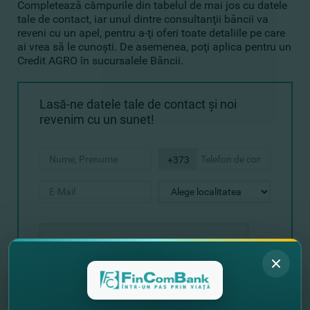
Completează câmpurile din tabelul de mai jos cu datele
tale de contact, iar unul dintre consultanţii băncii va
reveni cu un apel, pentru a-ţi oferi toate detaliile pe care
ai vrea să le cunoşti. De asemenea, poţi aplica pentru un
Credit AGRO în sucursalele Băncii.
Lasă-ne datele tale de contact şi noi
revenim cu un sunet!
+373
Expediază solicitarea