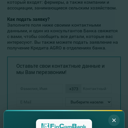
который входят: фермеры, а также компании и
ассоциации, занимающиеся сельским хозяйством.
Как подать заявку?
З
аполните поля ниже своими контактными
данными, и один из консультантов Банка свяжется
с вами, чтобы сообщить все детали, которые вас
интересуют. Вы также можете подать заявление на
получение Кредита AGRO в отделениях банка.
Оставьте свои контактные данные и
мы Вам перезвоним!
+373