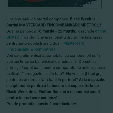
FinComBank dă startul campaniei
Black Week la
Cardul MASTERCARD FINCOMBANK&ROMPETROL !
Doar în perioada
16 martie - 22 martie,
deschide
online
GRATUIT
cardul universal pentru drumurile tale, creat
pentru automobilişti şi nu doar,
Mastercard
FinComBank & Rompetrol
!
Vrei să-ţi alimentezi automobilul cu combustibil şi, în
acelaşi timp, să beneficiezi de reduceri? Doreşti să
primeşti înapoi banii pentru cumpărăturile online şi cele
realizate în magazinele din ţară? Nu vrei să-ţi faci griji
pentru că ai rămas fără bani în portofel?
Ai la dispoziţie
o săptămână pentru a te bucura de super oferta de
Black Week de la FinComBank şi a economisi smart
pentru lucruri care contează!
Prinde promoţia specială care include: