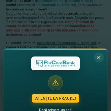
martie - 22 martie
şi
deschide online
şi
absolut GRATUIT
cardul
Mastercard FinComBank & Rompetrol
, fără a achita 45
lei comision la deschidere!!
Cardul va fi gata şi poate fi ridicat din sucursala indicată în
cererea online peste 3 zile lucrătoare în mun. Chişinău sau peste
7 zile lucrătoare în alte regiuni ale tării.
Dar ţinând cont de
carantina declarată pe teritoriul ţării, recomandăm să te
adresezi la sucursala băncii pentru ridicarea cardului după
încheierea carantinei!
Cu cardul Platinum
Mastercard FinComBank & Rompetrol
, ai
mereu la îndemână situaţia contului tău, gestionează-ţi banii,
folosind gratuit Internet Banking FinComPay şi aplicaţia mobilă
FinComPay. Achită online serviciile comunale, amenzile, taxele şi
alte facturi în doar câteva click-uri, fără a ieşi din casă.
Realizează tranzacţiile online în siguranţă, datorită tehnologiei
3D-Secure şi uită de numerar. Transferă bani de la card la card
(P2P) familiei şi celor apropiaţi chiar şi de pe canapea. Gratuit,
primeşte transferuri internaţionale de bani (Ria Money Transfer,
Contact, Unistream) de la cei dragi direct pe card, folosind
serviciul T2C. Utilizând platformele Băncii poţi primi trastfer
(P2P) de pe orice card din străinătate!! Mai mult decât atât,
cardul Platinum îţi oferă reduceri şi oferte speciale în întreaga
lume!
ATENȚIE LA FRAUDE!
Nu rata ocazia de a te număra printre deţinătorii unui produs
Dacă primești un apel
exclusiv în Moldova, cardul Mastercard FinComBank &