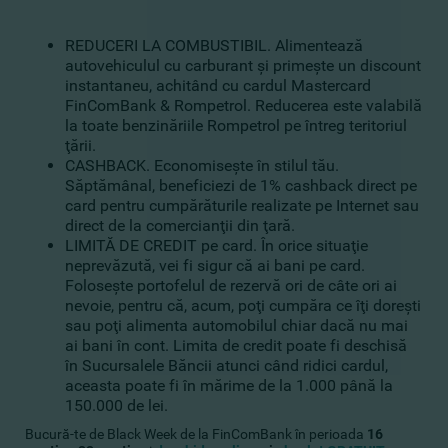
REDUCERI LA COMBUSTIBIL. Alimentează
autovehiculul cu carburant şi primeşte un discount
instantaneu, achitând cu cardul Mastercard
FinComBank & Rompetrol. Reducerea este valabilă
la toate benzinăriile Rompetrol pe întreg teritoriul
ţării.
CASHBACK. Economiseşte în stilul tău.
Săptămânal, beneficiezi de 1% cashback direct pe
card pentru cumpărăturile realizate pe Internet sau
direct de la comercianţii din ţară.
LIMITĂ DE CREDIT pe card. În orice situaţie
neprevăzută, vei fi sigur că ai bani pe card.
Foloseşte portofelul de rezervă ori de câte ori ai
nevoie, pentru că, acum, poţi cumpăra ce îţi doreşti
sau poţi alimenta automobilul chiar dacă nu mai
ai bani în cont. Limita de credit poate fi deschisă
în Sucursalele Băncii atunci când ridici cardul,
aceasta poate fi în mărime de la 1.000 până la
150.000 de lei.
Bucură-te de Black Week de la FinComBank în perioada
16