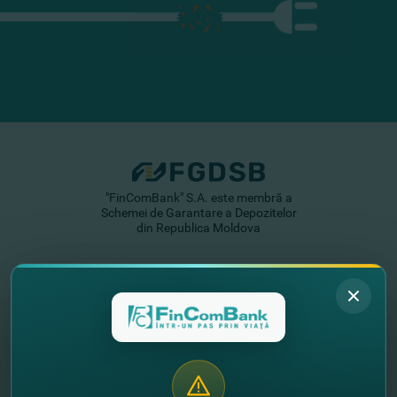
"FinComBank" S.A. este membră a
Schemei de Garantare a Depozitelor
din Republica Moldova
FinComPay Mobile