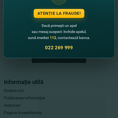
ATENȚIE LA FRAUDE!
Dacă primești un apel
sau mesaj suspect: închide apelul,
sună imediat
112
, contactează banca.
022 269 999
Informație utilă
Despre noi
Publicarea informaţiei
Acţionari
Pagina investitorului