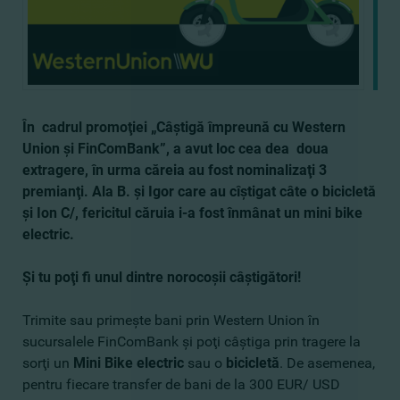
În cadrul promoţiei „Câştigă împreună cu Western
Union şi FinComBank”, a avut loc cea dea doua
extragere, în urma căreia au fost nominalizaţi 3
premianţi. Ala B. şi Igor care au cîştigat câte o bicicletă
şi Ion C/, fericitul căruia i-a fost înmânat un mini bike
electric.
Şi tu poţi fi unul dintre norocoşii câştigători!
Trimite sau primeşte bani prin Western Union în
sucursalele FinComBank şi poţi câştiga prin tragere la
sorţi un
Mini Bike electric
sau o
bicicletă
. De asemenea,
pentru fiecare transfer de bani de la 300 EUR/ USD