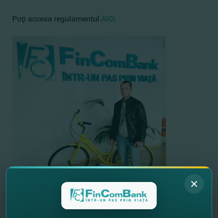
Poţi accesa regulamentul
AICI
.