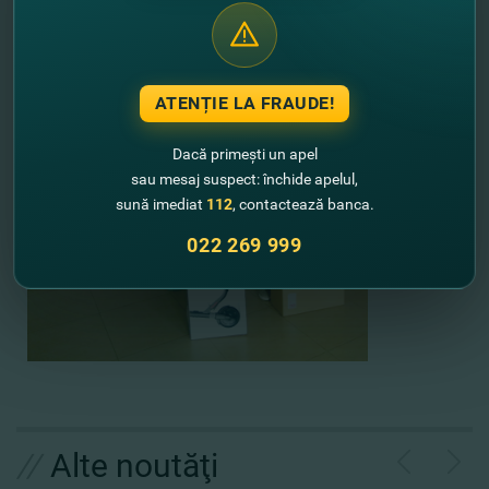
ATENȚIE LA FRAUDE!
Dacă primești un apel
sau mesaj suspect: închide apelul,
sună imediat
112
, contactează banca.
022 269 999
//
Alte noutăţi