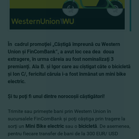
În cadrul promoţiei „Câştigă împreună cu Western
Union şi FinComBank”, a avut loc cea dea doua
extragere, în urma căreia au fost nominalizaţi 3
premianţi. Ala B. şi Igor care au cîştigat câte o bicicletă
şi Ion C/, fericitul căruia i-a fost înmânat un mini bike
electric.
Şi tu poţi fi unul dintre norocoşii câştigători!
Trimite sau primeşte bani prin Western Union în
sucursalele FinComBank şi poţi câştiga prin tragere la
sorţi un
Mini Bike electric
sau o
bicicletă
. De asemenea,
pentru fiecare transfer de bani de la 300 EUR/ USD