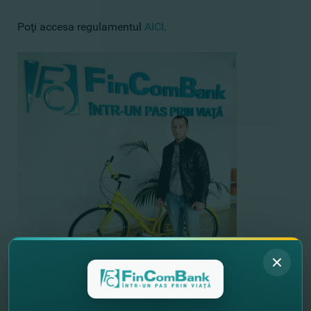
Poţi accesa regulamentul
AICI
.