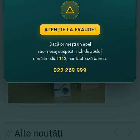
ATENȚIE LA FRAUDE!
Dacă primești un apel
sau mesaj suspect: închide apelul,
sună imediat
112
, contactează banca.
022 269 999
//
Alte noutăţi