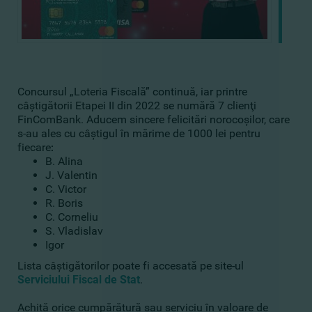
Concursul „Loteria Fiscală” continuă, iar printre
câştigătorii Etapei II din 2022 se numără 7 clienţi
FinComBank.
Aducem sincere felicitări norocoşilor, сare
s-au ales cu câştigul în mărime de 1000 lei pentru
fiecare
:
B. Alina
J. Valentin
C. Victor
R. Boris
C. Corneliu
S. Vladislav
Igor
Lista câştigătorilor poate fi accesată pe site-ul
Serviciului Fiscal de Stat
.
Achită orice cumpărătură sau serviciu în valoare de