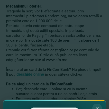
Mecanismul loteriei:
Tragerile la sorţi vor fi efectuate aleatoriu prin
intermediul platformei Random.org, iar valoarea totală a
premiilor este de 1.000.000 de lei.
Per total loteria este compusă din patru etape
trimestriale şi două ediţii speciale: în perioada
sărbătorilor de Paşti şi în perioada sărbătorilor de iarnă,
în care vor fi alocate câte 100 de premii în valoare de 1
500 lei pentru fiecare etapă.
Premiile vor fi transferate câştigătorilor pe conturile de
card, în maximum 10 zile după publicarea listei
câştigătorilor pe site-ul www.sfs.md.
Încă nu ai un card de la FinComBank? Nu pierde timpul!
Îl poţi
deschide online
în doar câteva click-uri.
De ce alegi un card de la FinComBank:
Poţi deschide cardul online şi vii în incinta
sucursalei doar pentru a ridica cardul deja emis.
Emiterea online a cardurilor clasice (VISA
Clasшс Contactless şi Mastercard Standard
Contactless) este gratuită.