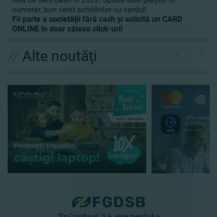
numerar, bun venit achitărilor cu cardul!
Fii parte a societăţii fără cash şi solicită un CARD
ONLINE în doar câteva click-uri!
//
Alte noutăţi
"FinComBank" S.A. este membră a