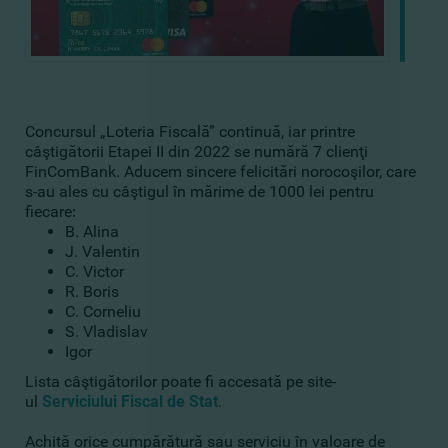
Concursul „Loteria Fiscală” continuă, iar printre
câştigătorii Etapei II din 2022 se numără 7 clienţi
FinComBank.
Aducem sincere felicitări norocoşilor, сare
s-au ales cu câştigul în mărime de 1000 lei pentru
fiecare
:
B. Alina
J. Valentin
C. Victor
R. Boris
C. Corneliu
S. Vladislav
Igor
Lista câştigătorilor poate fi accesată pe site-
ul
Serviciului Fiscal de Stat
.
Achită orice cumpărătură sau serviciu în valoare de