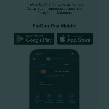
"FinComBank" S.A. является членом
Схемы гарантирования депозитов
Республики Молдова
FinComPay Mobile