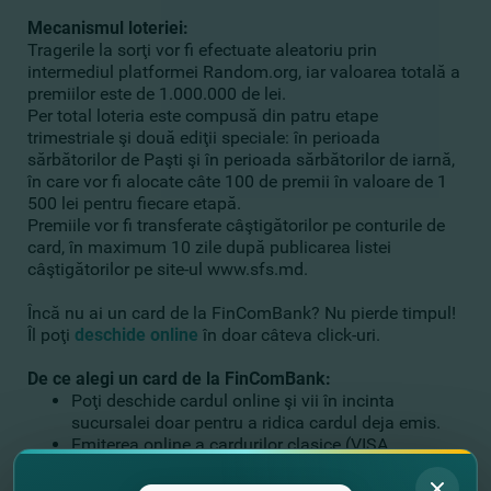
Mecanismul loteriei:
Tragerile la sorţi vor fi efectuate aleatoriu prin
intermediul platformei Random.org, iar valoarea totală a
premiilor este de 1.000.000 de lei.
Per total loteria este compusă din patru etape
trimestriale şi două ediţii speciale: în perioada
sărbătorilor de Paşti şi în perioada sărbătorilor de iarnă,
în care vor fi alocate câte 100 de premii în valoare de 1
500 lei pentru fiecare etapă.
Premiile vor fi transferate câştigătorilor pe conturile de
card, în maximum 10 zile după publicarea listei
câştigătorilor pe site-ul www.sfs.md.
Încă nu ai un card de la FinComBank? Nu pierde timpul!
Îl poţi
deschide online
în doar câteva click-uri.
De ce alegi un card de la FinComBank:
Poţi deschide cardul online şi vii în incinta
sucursalei doar pentru a ridica cardul deja emis.
Emiterea online a cardurilor clasice (VISA
Clasшс Contactless şi Mastercard Standard
Contactless) este gratuită.