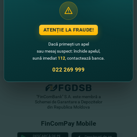
ATENȚIE LA FRAUDE!
Dacă primești un apel
sau mesaj suspect: închide apelul,
sună imediat
112
, contactează banca.
022 269 999
"FinComBank" S.A. este membră a
Schemei de Garantare a Depozitelor
din Republica Moldova
FinComPay Mobile