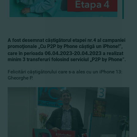
A fost desemnat câştigătorul etapei nr.4 al campaniei
promoţionale „Cu P2P by Phone câştigă un iPhone!”,
0
6
.0
4
.2023
-
20
.0
4
.2023
care în perioada
a realizat
minim 3 transferuri folosind serviciul „P2P by Phone”.
Felicitări câştigătorului care s-a ales cu un iPhone 13:
Gheorghe P.