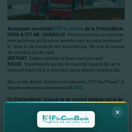
Avantajele serviciului
P2P by Phone
de la FinComBank:
FĂRĂ A ŞTI NR. CARDULUI.
Pentru a trimite un transfer,
este suficient să îţi aduci aminte cum ai notat prietenul
în lista ta de contacte din smartphone. Nu mai ai nevoie
de numărul lui de card.
INSTANT.
Câteva clickuri şi banii sunt pe card.
SIGUR.
Transferurile au loc în maximă siguranţă, iar tu
primeşti banii fără a dezvălui cuiva datele cardului tău.
Mai multe detalii despre noul serviciul „P2P by Phone” şi
despre campania promoţională
AICI
.
Cu FinComBank, bucură-te de servicii digitale noi şi de
promoţii frumoase! Foloseşte activ transferurile P2P by
Phone şi câştigă un iPhone!
//
Alte noutăţi