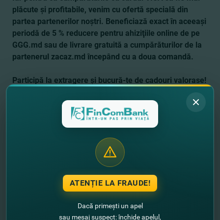
plăcute şi profitabile, venim cu ofertă specială din
partea partenerilor noştri. Beneficiază exact în aceeaşi
periodă de 5 % reducere pentru ahiziţiile online de pe
GGG.md sau de livrare gratuită a cumpărăturilor de la
partenerul zacaz.md începând cu a doua comandă.
Participă la extragere şi bucură-te de cadouri valorase!
Află detaliile promoţiei în Regulamentul oficial
AICI
.
Încă nu ai un card VISA de la FinComBank? Atunci, poţi
deschide cardul VISA CLASSIC gratuit online
AICI
.
Vreai să afli despre toate ofertele
speciale VISA?
DETALII
ATENȚIE LA FRAUDE!
Câştigă împreună cu FinComBank!
Dacă primești un apel
sau mesaj suspect: închide apelul,