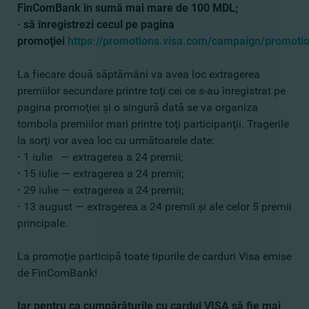
FinComBank în sumă mai mare de 100 MDL;
·
să înregistrezi cecul pe pagina
promoţiei
https://promotions.visa.com/campaign/promoti
La fiecare două săptămâni va avea loc extragerea
premiilor secundare printre toţi cei ce s-au înregistrat pe
pagina promoţiei şi o singură dată se va organiza
tombola premiilor mari printre toţi participanţii. Tragerile
la sorţi vor avea loc cu următoarele date:
·
1 iulie — extragerea a 24 premii;
·
15 iulie — extragerea a 24 premii;
·
29 iulie — extragerea a 24 premii;
·
13 august — extragerea a 24 premii şi ale celor 5 premii
principale.­
La promoţie participă toate tipurile de carduri Visa emise
de FinComBank!
Iar pentru ca cumpărăturile cu cardul VISA să fie mai