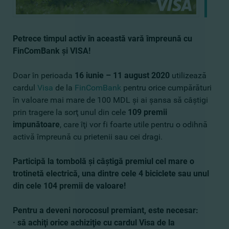
Petrece timpul activ în această vară împreună cu
FinComBank şi VISA!
Doar în perioada
16 iunie – 11 august 2020
utilizează
cardul
Visa
de la
FinComBank
pentru orice cumpărături
în valoare mai mare de 100 MDL şi ai şansa să câştigi
prin tragere la sorţ unul din cele
109 premii
impunătoare
, care îţi vor fi foarte utile pentru o odihnă
activă împreună cu prietenii sau cei dragi.
Participă la tombolă şi câştigă premiul cel mare o
trotinetă electrică, una dintre cele 4 biciclete sau unul
din cele 104 premii de valoare!
Pentru a deveni norocosul premiant, este necesar:
·
să achiţi orice achiziţie cu cardul Visa de la