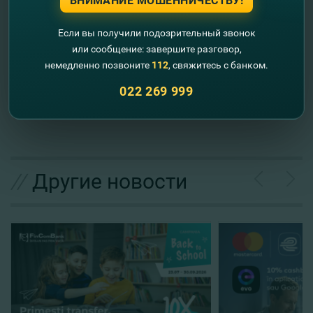
ВНИМАНИЕ МОШЕННИЧЕСТВУ!
Откройте карту VISA
CLASSIC
БЕСПЛАТНО
СЕЙЧАС
!
Если вы получили подозрительный звонок
Хотите узнать о всех специальных
или сообщение: завершите разговор,
предложениях VISA?
ДЕТАЛИ
.
немедленно позвоните
112
, свяжитесь с банком.
Выигрывайте вместе с FinComBank!
022 269 999
//
Другие новости