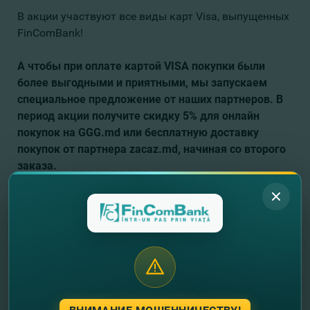
В акции участвуют все виды карт Visa, выпущенных
FinComBank!
А чтобы при оплате картой VISA покупки были
более выгодными и приятными, мы запускаем
специальное предложение от наших партнеров.
В
период акции получите скидку 5% для онлайн
покупок на GGG.md или бесплатную доставку
покупок от партнера zacaz.md, начиная со второго
заказа.
Участвуйте в розыгрыше и наслаждайтесь ценными
подарками!
Ознакомьтесь с Официальным
регламентом
ЗДЕСЬ.
У вас еще нет карты VISA от FinComBank?