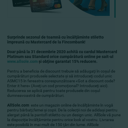
Surprinde sezonul de toamnă cu încălţăminte stiletto
împreună cu Mastercard de la Fincombank!
Doar până la 31 decembrie 2020 achită cu cardul Mastercard
Platinum sau Standard orice cumpărătură online pe sait-ul
www.allsole.com
şi obţine garantat 15% reducere.
Pentru a beneficia de discount trebuie să adăugaţi în coşul de
cumpărături produsele selectate şi să introduceţi codul unic
ASMC15 în fereastra corespunzătoare «Got a discount code?
Enter it here» (Aveţi un cod promoţional? Introduceţi aici).
Reducerea se aplică pentru toate produsele din coşul
dumneavoastră de cumpărături.
AllSole.com
este un magazin online de încălţăminte în vogă
pentru bărbaţi,femei şi copii. De la colecţii noi de adidaşi pentru
alergat până la pantofi stiletto cu un design unic. AllSole vă pune
la dispoziţie încălţăminte pentru orice look al vostru. Livrarea
este posibilă în mai mult de 150 ţări din lume. AllSole