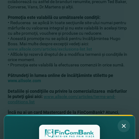
colaborează cu astfel de branduri renumite, precum Ted Baker,
Converse, Vans, Dr.Martens şi alţii.
Promoţia este valabilă cu următoarele condiţii:
• Reducerea se aplică în toate secţiunile site-ului numai pentru
mărfurile cu valoarea integral şi nu este valabilă în acelaşi timp
cu alte promoţii, vouchere şi produse cu reducere.
• Această promoţie nu se aplică pentru încălţămintea Hugo
Boss. Mai multe despre excepţii vedeţi aici:
www.allsole.com/articles/exclusions-list.list
• AllSole îşi rezervă dreptul de a modifica termenii şi condiţiile în
orice moment.
• Promoţia este valabilă la efectuarea comenzii în orice sumă.
Pătrundeţi în lumea online de încălţăminte stiletto pe
www.allsole.com
Detaliile şi condiţiile
cu privire la comercializarea mărfurilor
le puteţi găsi aici:
www.allsole.com/articles/terms-and-
conditions.list
Încă nu ai un card Mastercard de la FinComBank? Atunci,
deschide-ţi cardul
AICI
.
Vreai să afli despre toate ofertele speciale Mastercard?
DETALII