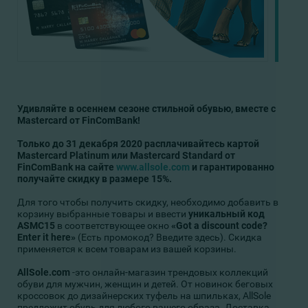
Удивляйте в осеннем сезоне стильной обувью, вместе с
Мastercard от FinComBank!
Только до 31 декабря 2020 расплачивайтесь картой
Мastercard Platinum или Мastercard Standard от
FinComBank на сайте
www.allsole.com
и гарантированно
получайте скидку в размере 15%.
Для того чтобы получить скидку, необходимо добавить в
корзину выбранные товары и ввести
уникальный код
ASMC15
в соответствующее окно
«Got a discount code?
Enter it here»
(Есть промокод? Введите здесь). Скидка
применяется к всем товарам из вашей корзины.
AllSole.com
-это онлайн-магазин трендовых коллекций
обуви для мужчин, женщин и детей. От новинок беговых
кроссовок до дизайнерских туфель на шпильках, AllSole
предложит обувь для любого вашего образа. Доставка