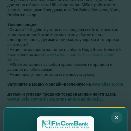
доступна в более чем 150 стран мира. AllSole работает с
такими ведущими брендами, как Ted Baker, Converse, Vans,
Dr.Martens и др.
Условия акции:
• Скидка 15% действует во всех разделах сайта только на
товары с полной стоимостью но не действительна
одновременно с другими акциями, ваучерами и товарами
со скидкой.
• Акция не распространяется на обувь Hugo Boss. Более об
исключениях здесь:
www.allsole.com/articles/exclusions-
list.list
• AllSole оставляет за собой право изменять правила и
условия в любое время.
• Акция доступна при заказе на любую сумму.
Загляните в модную онлайн-вселенную на
www.allsole.com
Детали и условия продажи товаров можно найти здесь:
www.allsole.com/articles/terms-and-conditions.li
st
У вас еще нет карты Mastercard от FinComBank? Откройте
карту
СЕЙЧАС
.
Хотите узнать о всех специальных предложениях
Mastercard Platinum?
ДЕТАЛИ
.