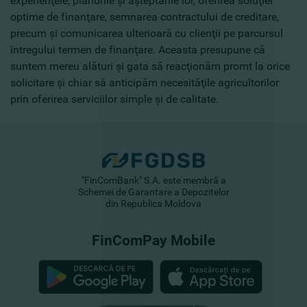
experienţele, planurile şi aşteptările lor, oferirea soluţiei
optime de finanţare, semnarea contractului de creditare,
precum şi comunicarea ulterioară cu clienţii pe parcursul
întregului termen de finanţare. Aceasta presupune că
suntem mereu alături şi gata să reacţionăm promt la orice
solicitare şi chiar să anticipăm necesităţile agricultorilor
prin oferirea serviciilor simple şi de calitate.
"FinComBank" S.A. este membră a
Schemei de Garantare a Depozitelor
din Republica Moldova
FinComPay Mobile