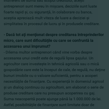
Indiferent de suma sau scopul creditului, aceşti
antreprenori sunt mereu în mişcare, deciziile sunt luate
foarte rapid şi, cu siguranţă, în colaborare cu banca,
aceştia apreciază mult viteza de luare a deciziei şi
simplitatea în procesul de lucru şi în produsele creditare.
- Dacă tot aţi menţionat despre creditarea întreprinderilor
micro, care sunt dificultăţile cu care se confruntă la
accesarea unui împrumut?
- Dilema multor antreprenori când vine vorba despre
accesarea unui credit este de regulă lipsa gajului. Un
agricultor care investeşte în tehnică agricolă sau o mică
gospodărie care este la început de cale, de regulă, nu deţine
bunuri imobile cu o valoare suficientă, pentru a acoperi
necesităţile de finanţare. Cu experienţă în domeniul agricol
şi un dialog continuu cu agricultorii, am elaborat o serie de
produse creditare care nu presupun acoperirea cu gaj.
Suma neacoperită poate ajunge până la 1.000.000 de lei.
Astfel, posibilităţile de finanţare sunt limitate doar de