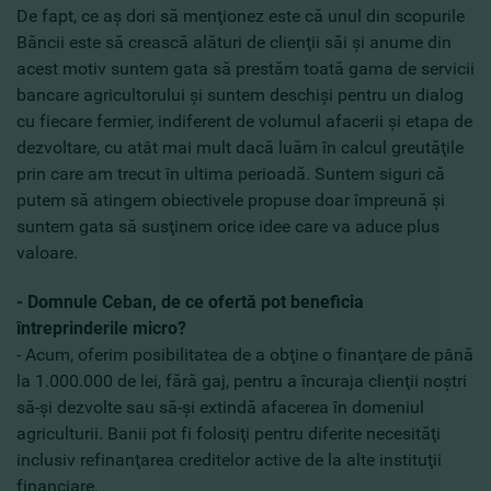
De fapt, ce aş dori să menţionez este că unul din scopurile
Băncii este să crească alături de clienţii săi şi anume din
acest motiv suntem gata să prestăm toată gama de servicii
bancare agricultorului şi suntem deschişi pentru un dialog
cu fiecare fermier, indiferent de volumul afacerii şi etapa de
dezvoltare, cu atât mai mult dacă luăm în calcul greutăţile
prin care am trecut în ultima perioadă. Suntem siguri că
putem să atingem obiectivele propuse doar împreună şi
suntem gata să susţinem orice idee care va aduce plus
valoare.
- Domnule Ceban, de ce ofertă pot beneficia
întreprinderile micro?
- Acum, oferim posibilitatea de a obţine o finanţare de până
la 1.000.000 de lei, fără gaj, pentru a încuraja clienţii noştri
să-şi dezvolte sau să-şi extindă afacerea în domeniul
agriculturii. Banii pot fi folosiţi pentru diferite necesităţi
inclusiv refinanţarea creditelor active de la alte instituţii
financiare.