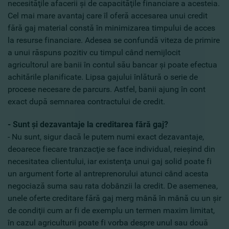
necesităţile afacerii şi de capacităţile financiare a acesteia.
Cel mai mare avantaj care îl oferă accesarea unui credit
fără gaj material constă în minimizarea timpului de acces
la resurse financiare. Adesea se confundă viteza de primire
a unui răspuns pozitiv cu timpul când nemijlocit
agricultorul are banii în contul său bancar şi poate efectua
achitările planificate. Lipsa gajului înlătură o serie de
procese necesare de parcurs. Astfel, banii ajung în cont
exact după semnarea contractului de credit.
- Sunt şi dezavantaje la creditarea fără gaj?
- Nu sunt, sigur dacă le putem numi exact dezavantaje,
deoarece fiecare tranzacţie se face individual, reieşind din
necesitatea clientului, iar existenţa unui gaj solid poate fi
un argument forte al antreprenorului atunci când acesta
negociază suma sau rata dobânzii la credit. De asemenea,
unele oferte creditare fără gaj merg mână în mână cu un şir
de condiţii cum ar fi de exemplu un termen maxim limitat,
în cazul agriculturii poate fi vorba despre unul sau două