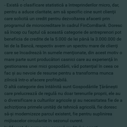
- Există o clasificare statistică a întreprinderilor micro, dar,
pentru a aduce claritate, am să specific cine sunt clienţii
care solicită un credit pentru dezvoltarea afacerii prin
programul de microcreditare în cadrul FinComBank. Doresc
să încep cu faptul că această categorie de antreprenori pot
beneficia de credite de la 5.000 de lei până la 3.000.000 de
lei de la Bancă, respectiv avem un spectru mare de clienţi
care se încadrează în sumele menţionate, din acest motiv o
mare parte sunt producători casnici care au experienţă în
gestionarea unei mici gospodării, văd potenţial în ceea ce
fac şi au nevoie de resurse pentru a transforma munca
zilnică într-o afacere profitabilă.
O altă categorie des întâlnită sunt Gospodăriile Ţărăneşti
care prelucrează de regulă nu doar terenurile proprii, ele au
o diversificare a culturilor agricole şi au necesitatea fie de a
achiziţiona primele unităţi de tehnică agricolă, fie doresc
să-şi modernizeze parcul existent, fie pentru suplinirea
mijloacelor circulante în sezonul curent.