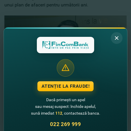
unui plan de afaceri pentru următorii ani.
ATENȚIE LA FRAUDE!
Dacă primești un apel
- FinComBank ia în calcul specificul sezonier în domeniul
sau mesaj suspect: închide apelul,
agriculturii?
sună imediat
112
, contactează banca.
- Ne-am adaptat cu uşurinţă acestui specific şi aceasta se
022 269 999
reflectă în graficul flexibil de achitare, care se elaborează