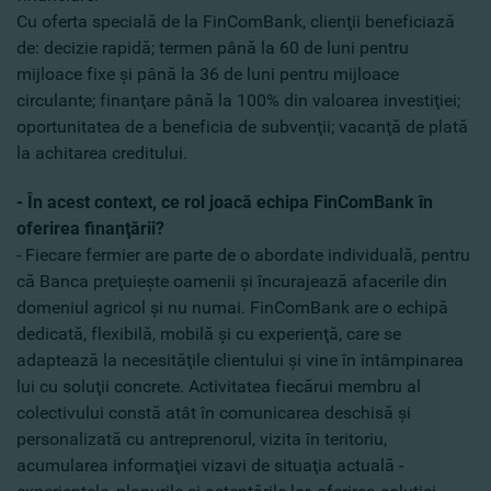
Cu oferta specială de la FinComBank, clienţii beneficiază
de: decizie rapidă; termen până la 60 de luni pentru
mijloace fixe şi până la 36 de luni pentru mijloace
circulante; finanţare până la 100% din valoarea investiţiei;
oportunitatea de a beneficia de subvenţii; vacanţă de plată
la achitarea creditului.
- În acest context, ce rol joacă echipa FinComBank în
oferirea finanţării?
- Fiecare fermier are parte de o abordate individuală, pentru
că Banca preţuieşte oamenii şi încurajează afacerile din
domeniul agricol şi nu numai. FinComBank are o echipă
dedicată, flexibilă, mobilă şi cu experienţă, care se
adaptează la necesităţile clientului şi vine în întâmpinarea
lui cu soluţii concrete. Activitatea fiecărui membru al
colectivului constă atât în comunicarea deschisă şi
personalizată cu antreprenorul, vizita în teritoriu,
acumularea informaţiei vizavi de situaţia actuală -