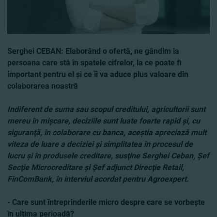
Serghei CEBAN: Elaborând o ofertă, ne gândim la
persoana care stă în spatele cifrelor, la ce poate fi
important pentru el şi ce îi va aduce plus valoare din
colaborarea noastră
Indiferent de suma sau scopul creditului, agricultorii sunt
mereu în mişcare, deciziile sunt luate foarte rapid şi, cu
siguranţă, în colaborare cu banca, aceştia apreciază mult
viteza de luare a deciziei şi simplitatea în procesul de
lucru şi în produsele creditare, susţine Serghei Ceban, Şef
Secţie Microcreditare şi Şef adjunct Direcţie Retail,
FinComBank, în interviul acordat pentru Agroexpert.
- Care sunt întreprinderile micro despre care se vorbeşte
în ultima perioadă?