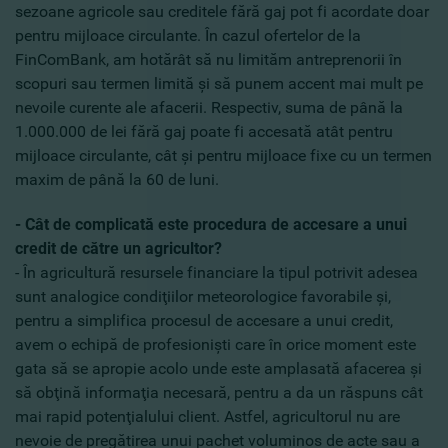
sezoane agricole sau creditele fără gaj pot fi acordate doar
pentru mijloace circulante. În cazul ofertelor de la
FinComBank, am hotărât să nu limităm antreprenorii în
scopuri sau termen limită şi să punem accent mai mult pe
nevoile curente ale afacerii. Respectiv, suma de până la
1.000.000 de lei fără gaj poate fi accesată atât pentru
mijloace circulante, cât şi pentru mijloace fixe cu un termen
maxim de până la 60 de luni.
- Cât de complicată este procedura de accesare a unui
credit de către un agricultor?
- În agricultură resursele financiare la tipul potrivit adesea
sunt analogice condiţiilor meteorologice favorabile şi,
pentru a simplifica procesul de accesare a unui credit,
avem o echipă de profesionişti care în orice moment este
gata să se apropie acolo unde este amplasată afacerea şi
să obţină informaţia necesară, pentru a da un răspuns cât
mai rapid potenţialului client. Astfel, agricultorul nu are
nevoie de pregătirea unui pachet voluminos de acte sau a