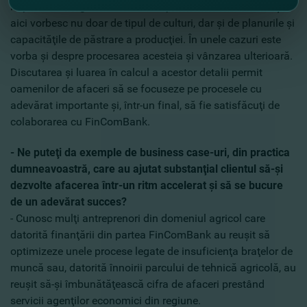
împreună cu agricultorul în funcţie de schema afacerii, şi
aici vorbesc nu doar de tipul de culturi, dar şi de planurile şi
capacităţile de păstrare a producţiei. În unele cazuri este
vorba şi despre procesarea acesteia şi vânzarea ulterioară.
Discutarea şi luarea în calcul a acestor detalii permit
oamenilor de afaceri să se focuseze pe procesele cu
adevărat importante şi, într-un final, să fie satisfăcuţi de
colaborarea cu FinComBank.
- Ne puteţi da exemple de business case-uri, din practica
dumneavoastră, care au ajutat substanţial clientul să-şi
dezvolte afacerea într-un ritm accelerat şi să se bucure
de un adevărat succes?
- Cunosc mulţi antreprenori din domeniul agricol care
datorită finanţării din partea FinComBank au reuşit să
optimizeze unele procese legate de insuficienţa braţelor de
muncă sau, datorită înnoirii parcului de tehnică agricolă, au
reuşit să-şi îmbunătăţească cifra de afaceri prestând
servicii agenţilor economici din regiune.