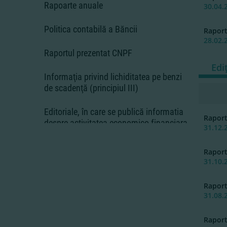
Rapoarte anuale
30.04.
Politica contabilă a Băncii
Rapor
28.02.
Raportul prezentat CNPF
Edi
Informaţia privind lichiditatea pe benzi
de scadenţă (principiul III)
Editoriale, în care se publică informatia
Rapor
despre activitatea economico-financiara
31.12.
Rapor
31.10.
Rapor
31.08.
Rapor