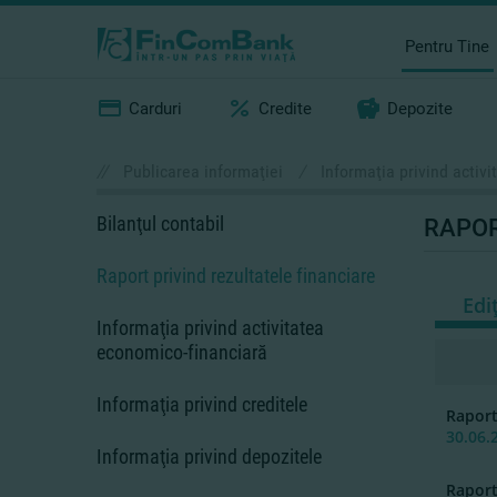
Pentru Tine
Carduri
Credite
Depozite
//
Publicarea informaţiei
/
Informaţia privind activ
Bilanţul contabil
RAPOR
Raport privind rezultatele financiare
Edi
Informaţia privind activitatea
economico-financiară
Informaţia privind creditele
Rapor
30.06.
Informaţia privind depozitele
Rapor