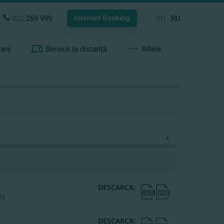
Internet Banking
022
269 999
RO
RU
rare
Servicii la distanță
Altele
DESCARCA:
26
DESCARCA: