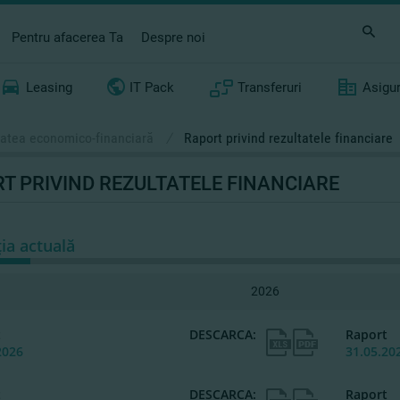
Pentru afacerea Ta
Despre noi
Leasing
IT Pack
Transferuri
Asigu
itatea economico-financiară
/
Raport privind rezultatele financiare
T PRIVIND REZULTATELE FINANCIARE
ția actuală
2026
t
DESCARCA:
Raport
2026
31.05.20
t
DESCARCA:
Raport