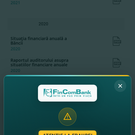
2021
2020
Situaţia financiară anuală a
Băncii
2020
Raportul auditorului asupra
situatiilor financiare anuale
2020
Raportul anual al Bancii 2020
2020
2019
Situatia financiara anuala a
Bancii