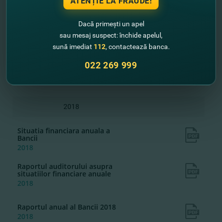
ATENȚIE LA FRAUDE!
2019
Raportul auditorului asupra
Dacă primești un apel
situatiilor financiare anuale
sau mesaj suspect: închide apelul,
2019
sună imediat
112
, contactează banca.
Raportul anual al Bancii 2019
022 269 999
2019
2018
Situatia financiara anuala a
Bancii
2018
Raportul auditorului asupra
situatiilor financiare anuale
2018
Raportul anual al Bancii 2018
2018