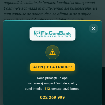
naţională în calitate de fermieri, lucrători şi antreprenori.
Doamnele activează în multe ramuri ale businessului, ele
sunt conduse de dorinţa de a se afirma şi de a obţine
succes în domeniul antreprenoriatului, inclusiv în
agricultură. De aceea, dorim să evidenţiem şi să sprijinim
această categorie de antreprenori. Pentru aceasta, oferim o
abordare individuală şi suntem gata să susţinem ideile
care le vor permite să-şi dezvolte în continuare afacerea şi
să crească valoarea propriului business
”, a subliniat
Olga
Roibu, Directoarea Sucursalei Nr.15 FinComBank din or.
Edineţ
.
ATENȚIE LA FRAUDE!
Dacă primești un apel
sau mesaj suspect: închide apelul,
sună imediat
112
, contactează banca.
022 269 999