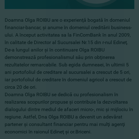
Doamna Olga ROIBU are o experienţă bogată în domeniul
financiar-bancar, şi anume în domeniul creditării business-
ului. A început activitatea sa la FinComBank în anul 2009,
în calitate de Director al Sucursalei Nr.15 din r-nul Edineţ.
De-a lungul anilor şi în continuare Olga ROIBU
demonstrează profesionalismul său prin obţinerea
rezultatelor remarcabile. Sub egida dumneaei, în ultimii 5
ani portofoliul de creditare al sucursalei a crescut de 5 ori,
iar portofoliul de creditare în domeniul agricol a crescut de
circa 20 de ori.
Doamna Olga ROIBU se dedică cu profesionalism în
realizarea scopurilor propuse şi contribuie la dezvoltarea
dialogului dintre mediul de afaceri micro-, mic şi mijlociu în
regiune. Astfel, Dna Olga ROIBU a devenit un adevărat
partener şi consultant financiar pentru mai mulţi agenţi
economici în raionul Edineţ şi or.Briceni.