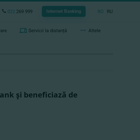
Internet Banking
022
269 999
RO
RU
rare
Servicii la distanță
Altele
ank şi beneficiază de