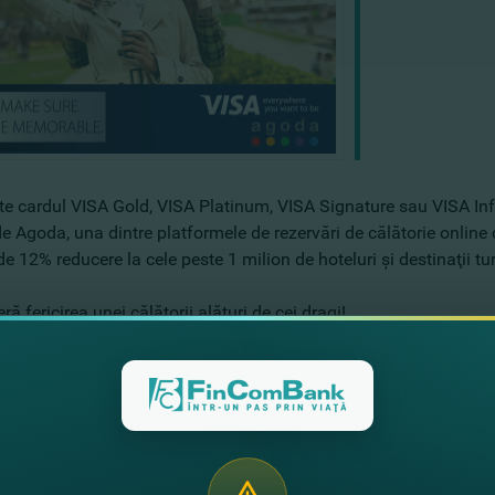
te cardul VISA Gold, VISA Platinum, VISA Signature sau VISA In
de Agoda, una dintre platformele de rezervări de călătorie online
de 12% reducere la cele peste 1 milion de hoteluri şi destinaţii tu
ă fericirea unei călătorii alături de cei dragi!
e detalii pe site-ul
www.agoda.com/visacemea
eţi cardul VISA de la FinComBank?