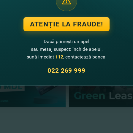
puteţi
solicita cardul online!
ATENȚIE LA FRAUDE!
te noutăţi
Dacă primești un apel
sau mesaj suspect: închide apelul,
sună imediat
112
, contactează banca.
022 269 999