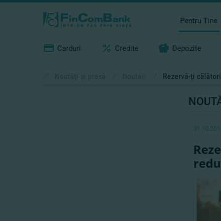
Pentru Tine
Carduri
Credite
Depozite
//
Noutăţi şi presă
/
Noutăţi
/
Rezervă-ţi călător
NOUTĂ
31.10.201
Reze
redu