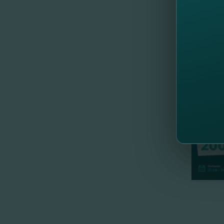
Acum 
//
Al