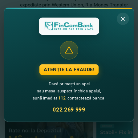
expediate prin Western Union, Ria Money Transfer,
Zolotaya Korona, Contact, Unistream;
să achiţi facturile online şi multe altele.
Promoţia este disponibilă până pe 31.05.2022.
Bucură-te de promoţii speciale împreună cu
FinComBank!
ATENȚIE LA FRAUDE!
//
Alte noutăţi
Dacă primești un apel
sau mesaj suspect: închide apelul,
sună imediat
112
, contactează banca.
022 269 999