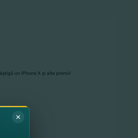
ştigă un IPhone X şi alte premii!