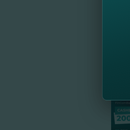
Acum p
Rapid şi
//
Al