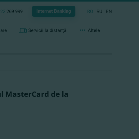
Internet Banking
022
269 999
RO
RU
EN
rare
Servicii la distanță
Altele
ul MasterCard de la