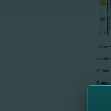
Toamna 
Achită b
Perioad
Regulam
Mai mult
Nu ai c