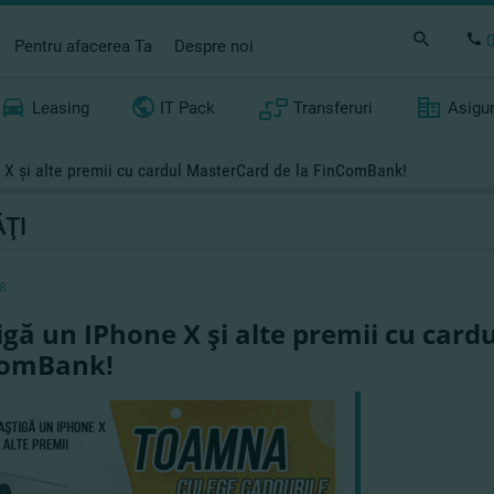
Pentru afacerea Ta
Despre noi
Leasing
IT Pack
Transferuri
Asigu
 X şi alte premii cu cardul MasterCard de la FinComBank!
ŢI
8
igă un IPhone X şi alte premii cu card
ComBank!