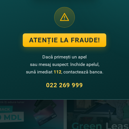
oţi
solicita cardul online
!
 uşor!
ATENȚIE LA FRAUDE!
Dacă primești un apel
sau mesaj suspect: închide apelul,
te noutăţi
sună imediat
112
, contactează banca.
022 269 999