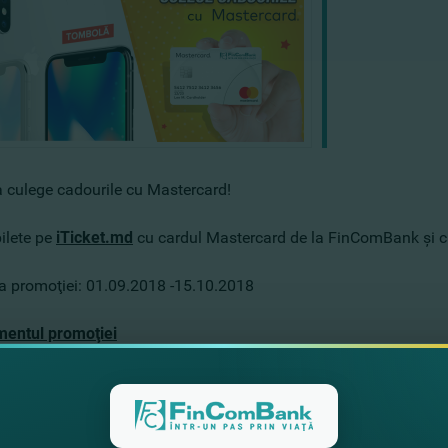
culege cadourile cu Mastercard!
ilete pe
iTicket.md
cu cardul Mastercard de la FinComBank şi câ
a promoţiei: 01.09.2018 -15.10.2018
entul promoţiei
e detalii poţi găsi
aici
ardul Mastercard de la FinComBank?