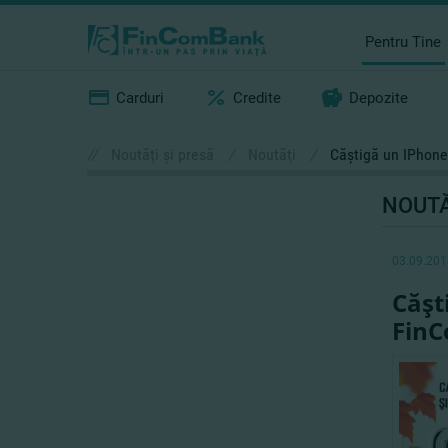
Pentru Tine
Carduri
Credite
Depozite
//
Noutăţi şi presă
/
Noutăţi
/
Căştigă un IPhone
NOUTĂ
03.09.201
Căşt
Fin