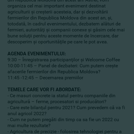
organiza cel mai important eveniment destinat
agriculturii şi creşterii acesteia, dar şi dezvoltării
fermierilor din Republica Moldova din acest an, şi,
totodată, în cadrul evenimentului, dezbatem alături de
fermieri, autorităţi şi companii conexe şi găsim cele mai
bune soluţii pentru aceste momente de încercare, dar
descoperim şi oportunităţile pe care le pot avea.
AGENDA EVENIMENTULUI:
9:30 – Înregistrarea participanţilor şi Welcome Coffee
10:00-11:45 – Panel de dezbateri: Cum putem creşte
afacerile fermierilor din Republica Moldova?
11:45 -12:45 – Decernarea premiilor
TEMELE CARE VOR FI ABORDATE:
- Ce masuri concrete ia statul pentru companiile din
agricultură – ferme, procesatori si producători?
- Care este bilanţul pentru 2021? Cum prevedem că va fi
anul agricol 2022?
- Cum ne putem pregăti din timp ca sa fie un 2022 cu
mai multe rezultate?
- Agricultura de precizie - folosirea tehnologiei pentru a