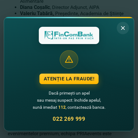
Alimentare
Diana Coşalîc
, Director Adjunct, AIPA
Valeriu Tabără,
Preşedinte, Academia de Ştiinţe
Agricole şi Silvice România
Boris Boincean,
Director, Institutul de Cercetări
pentru Culturile de Câmp „Selecţia” din Bălţi
Tatiana Copancean
, Directorul sucursalei 7 din
or.Chişinau şi din raionul Călăraşi, FinComBank
Corneliu Iovu
, Manager Regional Nord, SMART
CREDIT
Reprezentant Feudal.md
Vasile Mîrzenco
, Director Executiv, Federaţia
Naţională a Fermierilor
ATENȚIE LA FRAUDE!
Nicolae Tiltu
, Şef Departament Proiecte si
Programe, FNF
Dacă primești un apel
Fermieri din mai multe sectoare ale agriculturii
Diana Bumacov,
Department Chief of the Project
sau mesaj suspect: închide apelul,
Implementation, Livada Moldovei
sună imediat
112
, contactează banca.
Moderator -
Raluca Voivozeanu
, CEO, PRIAevents
022 269 999
Cu o experienţă de peste 12 ani în organizarea
evenimentelor premium, echipa PRIAevents este