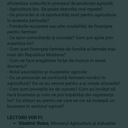
eficientiza costurile în procesul de producţie agricolă
- Agricultura bio. Se poate dezvolta mai repede?
- Ce provocări si ce oportunităţi sunt pentru agricultura
in aceasta perioada?
- Fondurile europene sau alte modalităţi de finanţare
pentru fermieri
- Ce spun consultanţii şi avocaţii? Cum pot ajuta prin
expertiza lor?
- Cum sunt finanţate fermele de familie si fermele mai
mari din Republica Moldova?
- Cum se face pregătirea forţei de munca in acest
domeniu?
- Rolul asociaţiilor şi clusterelor agricole
- Cu ce provocări se confruntă fermierii români în
agricultură? De ce au nevoie pentru a-şi creşte afacerile?
- Care sunt poveştile lor de succes? Cum au învăţat să
facă business şi cum ne pot împărtăşi din experienţa
lor? Ce sfaturi au pentru cei care se vor să înceapă un
business în sectorul agricol?
LECTORII VOR FI:
Vladimir Bolea,
Ministrul Agriculturii şi Industriei