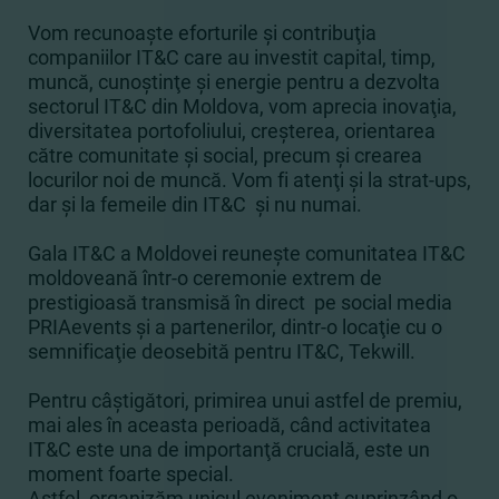
Vom recunoaşte eforturile şi contribuţia
companiilor IT&C care au investit capital, timp,
muncă, cunoştinţe şi energie pentru a dezvolta
sectorul IT&C din Moldova, vom aprecia inovaţia,
diversitatea portofoliului, creşterea, orientarea
către comunitate şi social, precum şi crearea
locurilor noi de muncă. Vom fi atenţi şi la strat-ups,
dar şi la femeile din IT&C şi nu numai.
Gala IT&C a Moldovei reuneşte comunitatea IT&C
moldoveană într-o ceremonie extrem de
prestigioasă transmisă în direct pe social media
PRIAevents şi a partenerilor, dintr-o locaţie cu o
semnificaţie deosebită pentru IT&C, Tekwill.
Pentru câştigători, primirea unui astfel de premiu,
mai ales în aceasta perioadă, când activitatea
IT&C este una de importanţă crucială, este un
moment foarte special.
Astfel, organizăm unicul eveniment cuprinzând o