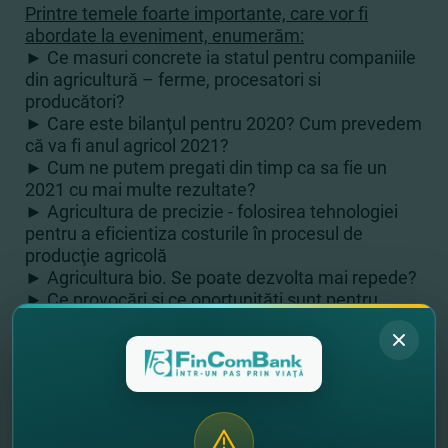
Printre temele foarte importante, care vor fi
abordate la eveniment, enumerăm:
► Ce masuri concrete ia statul pentru companiile
din agricultură – ferme, procesatori si
producători?
► Care este bilanţul pentru 2020? Cum prevedem
că va fi anul agricol 2021?
► Cum ne putem pregati din timp ca sa fie un
2021 cu mai multe rezultate?
► Agricultura de precizie - folosirea tehnologiei
pentru a eficientiza costurile în procesul de
producţie agricolă
► Agricultura bio. Se poate dezvolta mai repede?
► Ce provocări si ce oportunităţi sunt pentru
agricultura in aceasta perioada?
► Fondurile europene sau alte modalităţi de
finaţare pentru fermieri
► Ce spun consultanţii si avocaţii? Cum pot ajuta
prin expertiza lor?
► Cum sunt finanţate fermele de familie si