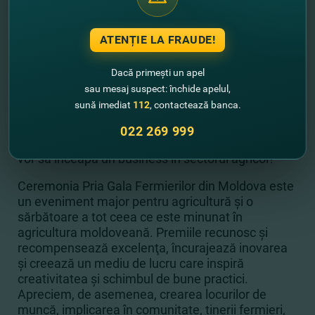
fermele mai mari din Republica Moldova?
► Cum se face pregătirea forţei de munca in
acest domeniu?
ATENȚIE LA FRAUDE!
► Rolul asociaţiilor şi clusterelor agricole
► Cu ce provocări se confruntă fermierii români în
Dacă primești un apel
agricultură? De ce aunevoie pentru a-şi creşte
sau mesaj suspect: închide apelul,
afacerile?
sună imediat
112
, contactează banca.
► Care sunt poveştile lor de succes? Cum au
învăţat să facă business şi cum ne pot împărtăşi
022 269 999
din experienţa lor? Ce sfaturi au pentru cei care se
vor să înceapă un business în sectorul agricol?
Ceremonia Pria Gala Fermierilor din Moldova este
un eveniment major pentru agricultură şi o
sărbătoare a tot ceea ce este minunat în
agricultura moldoveană. Premiile recunosc şi
recompensează excelenţa, încurajează inovarea
şi creează un mediu de lucru care inspiră
creativitatea şi schimbul de bune practici.
Apreciem, de asemenea, crearea locurilor de
muncă, implicarea în comunitate, tinerii fermieri,