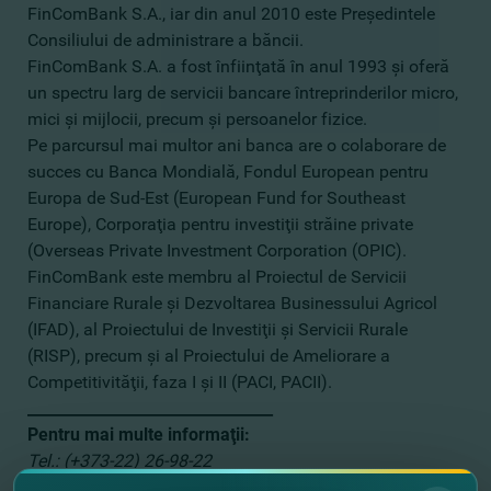
FinComBank S.A., iar din anul 2010 este Preşedintele
Consiliului de administrare a băncii.
FinComBank S.A. a fost înfiinţată în anul 1993 şi oferă
un spectru larg de servicii bancare întreprinderilor micro,
mici şi mijlocii, precum şi persoanelor fizice.
Pe parcursul mai multor ani banca are o colaborare de
succes cu Banca Mondială, Fondul European pentru
Europa de Sud-Est (European Fund for Southeast
Europe), Corporaţia pentru investiţii străine private
(Overseas Private Investment Corporation (OPIC).
FinComBank este membru al Proiectul de Servicii
Financiare Rurale şi Dezvoltarea Businessului Agricol
(IFAD), al Proiectului de Investiţii şi Servicii Rurale
(RISP), precum şi al Proiectului de Ameliorare a
Competitivităţii, faza I şi II (PACI, PACII).
________________________________
Pentru mai multe informaţii:
Теl.: (+373-22) 26-98-22
E-mail:
fincom@fincombank.com