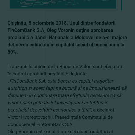
Chişinău, 5 octombrie 2018.
Unul dintre fondatorii
FinComBank S.A, Oleg Voronin deţine aprobarea
prealabilă a Băncii Naţionale a Moldovei de a-şi majora
deţinerea calificată în capitalul social al băncii până
la
50%
.
Tranzacţiile petrecute la Bursa de Valori sunt efectuate
în cadrul aprobării prealabile deţinute.
„FinComBank S.A. este banca cu capital majoritar
autohton şi acest fapt ne bucură şi ne impulsionează să
depunem în continuare toate eforturile necesare ca să
valorificăm potenţialul investiţional autohton în
beneficiul dezvoltării economice a ţării
”,
a declarat
Victor Hvorostovschii, Preşedintele Comitetului de
Conducere al FinComBank S.A.
Oleg Voronin este unul dintre cei cinci fondatori ai