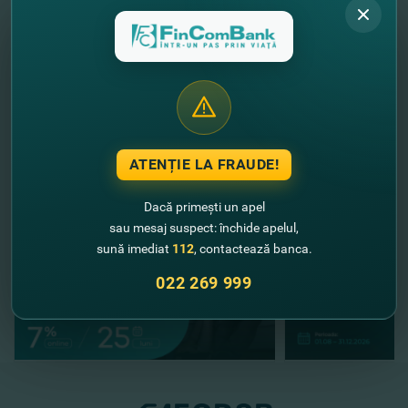
Website:
www.fincombank.cоm
//
Alte noutăţi
ATENȚIE LA FRAUDE!
Dacă primești un apel
sau mesaj suspect: închide apelul,
sună imediat
112
, contactează banca.
022 269 999