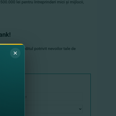
00.000 lei pentru întreprinderi mici şi mijlocii,
Bank!
uta să obţii creditul potrivit nevoilor tale de