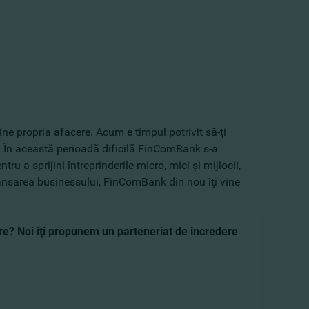
ne propria afacere. Acum e timpul potrivit să-ţi
i. În această perioadă dificilă FinComBank s-a
u a sprijini întreprinderile micro, mici şi mijlocii,
elansarea businessului, FinComBank din nou îţi vine
gure? Noi îţi propunem un parteneriat de încredere