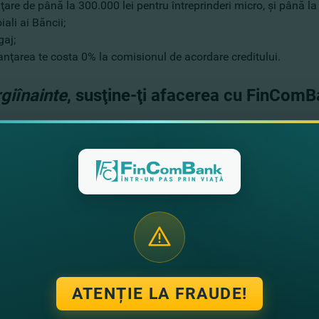
are de până la 300.000 lei pentru întreprinderi micro, şi până la 5
oiali ai Băncii;
gaj;
anţarea te costa 0% la comisionul de acordare creditului.
giînainte
, susţine-ţi afacerea cu FinCom
ză-te în orice
sucursală FinComBank
, unde specialiştii te vor aj
s sau lasă cererea online şi noi vom reveni cu un sunet!
ă-ne datele tale de contact şi noi revenim cu un sunet!
+373
ATENȚIE LA FRAUDE!