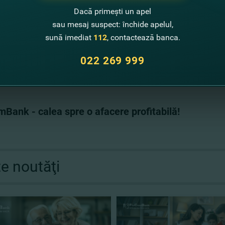
Dacă primești un apel
sau mesaj suspect: închide apelul,
sună imediat
112
, contactează banca.
022 269 999
xpediază solicitarea
Bank - calea spre o afacere profitabilă!
te noutăţi