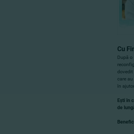
Cu Fi
După o 
reconfig
dovedit 
care au 
în ajutor
Eşti în
de lung
Benefic