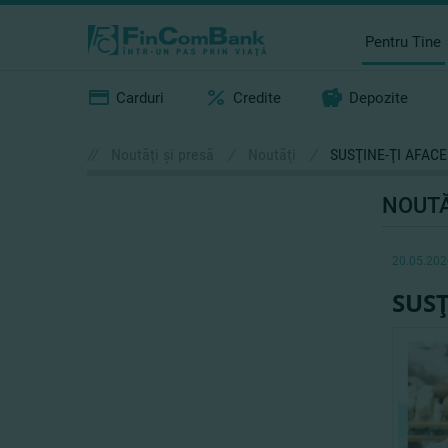
Pentru Tine
Carduri
Credite
Depozite
//
Noutăţi şi presă
/
Noutăţi
/
SUSŢINE-ŢI AFAC
NOUTĂ
20.05.202
SUS