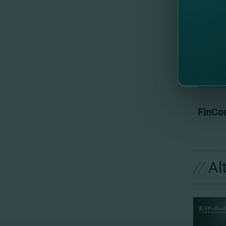
E
FinCom
//
Al