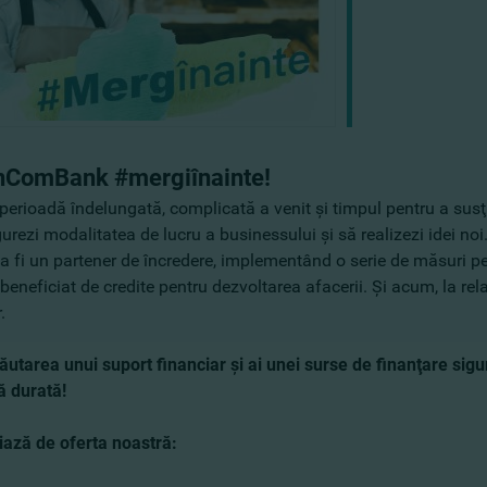
nComBank #mergiînainte!
perioadă î
ndelungată, complicată a venit şi timpul pentru a susţi
urezi modalitatea de lucru a businessului şi să realizezi idei no
a fi un partener de încredere, implementând o serie de măsuri pentr
beneficiat de credite pentru dezvoltarea afacerii. Şi acum, la r
.
 căutarea unui suport financiar şi ai unei surse de finanţare si
ă durată!
iază de oferta noastră: