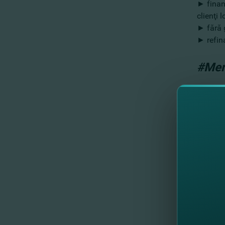
► finanţ
clienţi l
►
fără 
►
refin
#Mer
Adresea
busines
Las