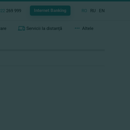
Internet Banking
022
269 999
RO
RU
EN
rare
Servicii la distanță
Altele