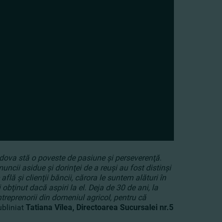
ldova stă o poveste de pasiune şi perseverenţă.
ncii asidue şi dorinţei de a reuşi au fost distinşi
ă şi clienţii băncii, cărora le suntem alături în
obţinut dacă aspiri la el. Deja de 30 de ani, la
reprenorii din domeniul agricol, pentru că
ubliniat
Tatiana Vîlea, Directoarea Sucursalei nr.5