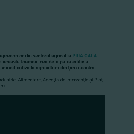
eprenorilor din sectorul agricol la
PRIA GALA
 această toamnă, cea de-a patra ediţie a
 semnificativă la agricultura din ţara noastră.
ndustriei Alimentare, Agenţia de Intervenţie şi Plăţi
ank.