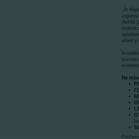
„
În Repu
organiz
Astfel, 
ocazie 
oportuni
sferă şi
În cadru
succes a
acesteia
Ne mândr
P
F
M
G
I.
G
li
S
FinComBa