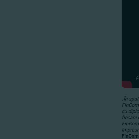
„
În spat
FinComBa
cu diplo
fiecare 
FinComB
împreună
FinCom