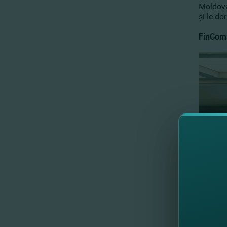
Moldova
şi le do
FinComB