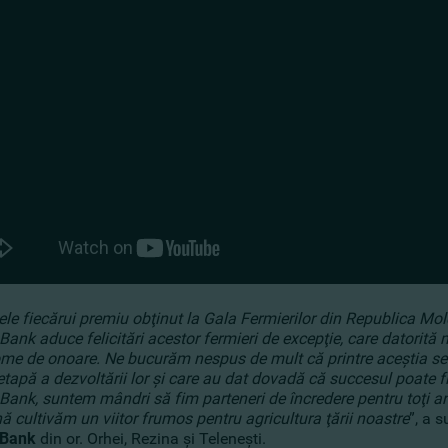
ele fiecărui premiu obţinut la Gala Fermierilor din Republica Mo
nk aduce felicitări acestor fermieri de excepţie, care datorită mu
me de onoare. Ne bucurăm nespus de mult că printre aceştia se afl
etapă a dezvoltării lor şi care au dat dovadă că succesul poate fi 
ank, suntem mândri să fim parteneri de încredere pentru toţi ant
 cultivăm un viitor frumos pentru agricultura ţării noastre
”, a s
Bank
din or. Orhei, Rezina şi Teleneşti.