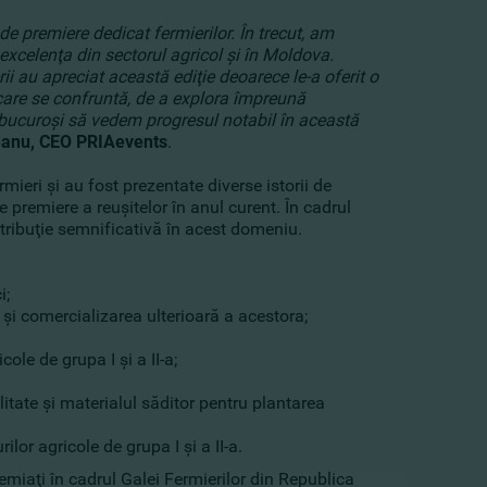
 premiere dedicat fermierilor. În trecut, am
xcelenţa din sectorul agricol şi în Moldova.
ii au apreciat această ediţie deoarece le-a oferit o
care se confruntă, de a explora împreună
m bucuroşi să vedem progresul notabil în această
eanu, CEO PRIAevents
.
mieri şi au fost prezentate diverse istorii de
premiere a reuşitelor în anul curent. În cadrul
ntribuţie semnificativă în acest domeniu.
i;
 şi comercializarea ulterioară a acestora;
ole de grupa I şi a II-a;
itate şi materialul săditor pentru plantarea
lor agricole de grupa I şi a II-a.
emiaţi în cadrul Galei Fermierilor din Republica