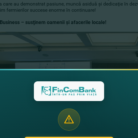
 care au demonstrat pasiune, muncă asiduă şi dedicaţie în dezvo
rim fermierilor succese enorme în continuare!
usiness – susţinem oamenii şi afacerile locale!