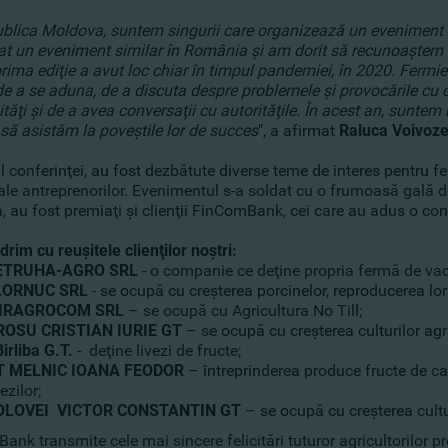
blica Moldova, suntem singurii care organizează un eveniment de
at un eveniment similar în România şi am dorit să recunoaştem e
prima ediţie a avut loc chiar în timpul pandemiei, în 2020. Fermier
de a se aduna, de a discuta despre problemele şi provocările cu 
tăţi şi de a avea conversaţii cu autorităţile. În acest an, sunte
 să asistăm la poveştile lor de succes
", a afirmat
Raluca Voivoz
l conferinţei, au fost dezbătute diverse teme de interes pentru fer
le antreprenorilor. Evenimentul s-a soldat cu o frumoasă gală de 
, au fost premiaţi şi clienţii FinComBank, cei care au adus o co
im cu reuşitele clienţilor noştri:
ETRUHA-AGRO SRL
- o companie ce deţine propria fermă de vac
LORNUC SRL
- se ocupă cu creşterea porcinelor, reproducerea lor
IRAGROCOM SRL
– se ocupă cu Agricultura No Till;
ROSU CRISTIAN IURIE GT
– se ocupă cu creşterea culturilor agric
Birliba G.T.
- deţine livezi de fructe;
T MELNIC IOANA FEODOR
– întreprinderea produce fructe de cal
vezilor;
OLOVEI VICTOR CONSTANTIN GT
– se ocupă cu creşterea culturi
nk transmite cele mai sincere felicitări tuturor agricultorilor pr