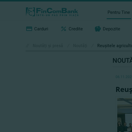
Pentru Tine
Carduri
Credite
Depozite
//
Noutăţi şi presă
/
Noutăţi
/
Reuşitele agricult
NOUTĂ
06.11.202
Reuş