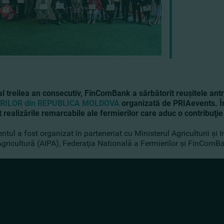
al treilea an consecutiv, FinComBank a sărbătorit reuşitele antr
RILOR din REPUBLICA MOLDOVA
organizată de PRIAevents. În
 realizările remarcabile ale fermierilor care aduc o contribuţie
tul a fost organizat în parteneriat cu Ministerul Agriculturii şi I
Agricultură (AIPA), Federaţia Natională a Fermierilor şi FinComB