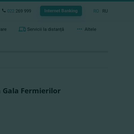
Internet Banking
022
269 999
RO
RU
rare
Servicii la distanță
Altele
a Gala Fermierilor