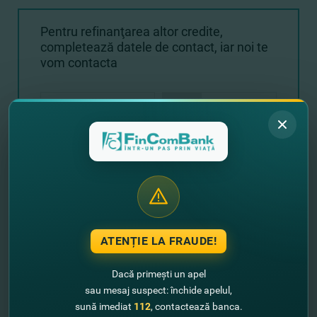
Pentru refinanţarea altor credite,
completează datele de contact, iar noi te
vom contacta
+373
ATENȚIE LA FRAUDE!
Expediază solicitarea
Dacă primești un apel
sau mesaj suspect: închide apelul,
sună imediat
112
, contactează banca.