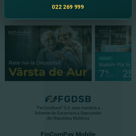
//
Alte noutăţi
022 269 999
"FinComBank" S.A. este membră a
Schemei de Garantare a Depozitelor
din Republica Moldova
FinComPay Mobile