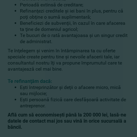
Perioadă extinsă de creditare;
Refinanţezi creditele şi iei bani în plus, pentru că
poţi obţine o sumă suplimentară;
Beneficiezi de subvenţii, în cazul în care afacerea
ta ţine de domeniul agricol;
Te bucuri de o rată avantajoasa şi un singur credit
de administrat.
Te înţelegem şi venim în întâmpinarea ta cu oferte
speciale create pentru tine şi nevoile afacerii tale, iar
consultantul nostru îţi va propune împrumutul care te
avantajează cel mai bine.
Te refinanţăm dacă:
Eşti întreprinzător şi deţii o afacere micro, mică
sau mijlocie;
Eşti persoană fizică care desfăşoară activitate de
antreprenor.
Află cum să economiseşti până la 200 000 lei, lasă-ne
datele de contact mai jos sau vină în orice sucursală a
băncii.