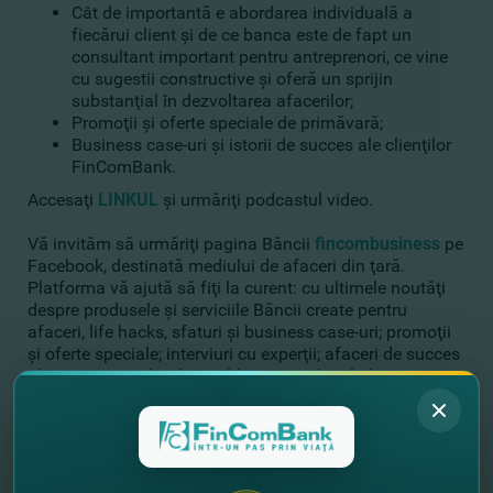
Cât de importantă e abordarea individuală a
fiecărui client şi de ce banca este de fapt un
consultant important pentru antreprenori, ce vine
cu sugestii constructive şi oferă un sprijin
substanţial în dezvoltarea afacerilor;
Promoţii şi oferte speciale de primăvară;
Business case-uri şi istorii de succes ale clienţilor
FinComBank.
Accesaţi
LINKUL
şi urmăriţi podcastul video.
Vă invităm să urmăriţi pagina Băncii
fincombusiness
pe
Facebook, destinată mediului de afaceri din ţară.
Platforma vă ajută să fiţi la curent: cu ultimele noutăţi
despre produsele şi serviciile Băncii create pentru
afaceri, life hacks, sfaturi şi business case-uri; promoţii
şi oferte speciale; interviuri cu experţii; afaceri de succes
ale antreprenorilor din Moldova şi multe altele.
//
Alte noutăţi