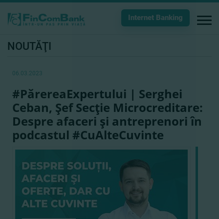
Internet Banking
NOUTĂŢI
06.03.2023
#PărereaExpertului | Serghei
Ceban, Şef Secţie Microcreditare:
Despre afaceri şi antreprenori în
podcastul #CuAlteCuvinte