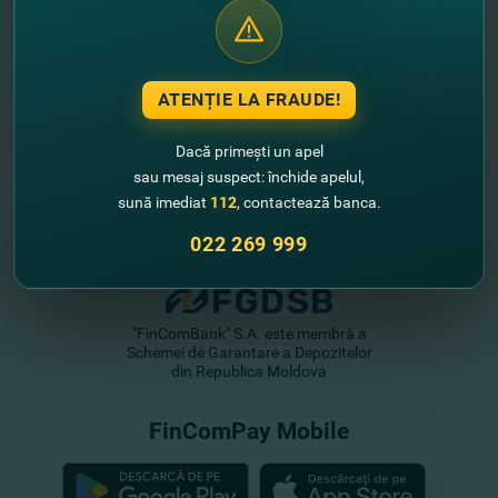
ATENȚIE LA FRAUDE!
Dacă primești un apel
sau mesaj suspect: închide apelul,
sună imediat
112
, contactează banca.
022 269 999
"FinComBank" S.A. este membră a
Schemei de Garantare a Depozitelor
din Republica Moldova
FinComPay Mobile