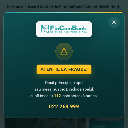
Încă nu ai un card VISA de la FinComBank? Atunci, deschide-ţi
cardul
AICI
.
DETALII
Vreai să afli despre toate ofertele speciale VISA?
ATENȚIE LA FRAUDE!
//
Alte noutăţi
Dacă primești un apel
sau mesaj suspect: închide apelul,
sună imediat
112
, contactează banca.
022 269 999