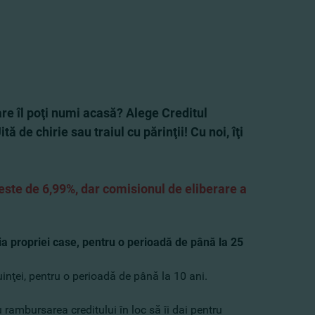
care îl poţi numi acasă? Alege Creditul
de chirie sau traiul cu părinţii! Cu noi, îţi
 este de
6,99%, dar comisionul de eliberare a
ia propriei case, pentru o perioadă de până la 25
uinţei, pentru o perioadă de până la 10 ani.
u rambursarea creditului în loc să îi dai pentru