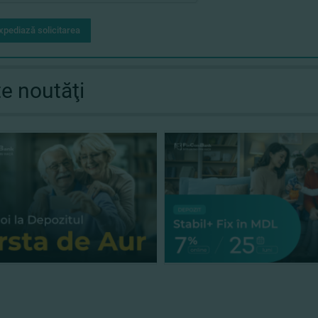
xpediază solicitarea
te noutăţi