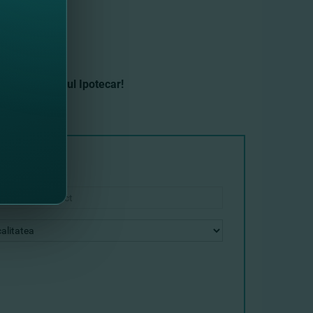
 obţine Creditul Ipotecar!