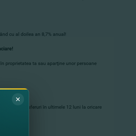
epând cu al doilea an 8,7% anual!
nciare!
ă în proprietatea ta sau aparţine unor persoane
in de 6 transferuri în ultimele 12 luni la oricare