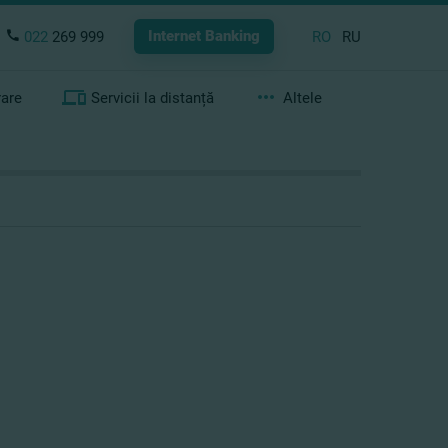
Internet Banking
022
269 999
RO
RU
rare
Servicii la distanță
Altele