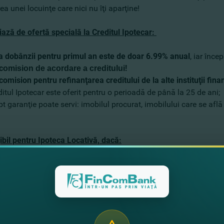
rea unei locuinţe care nici nu îţi aparţine!
iază de ofertă specială la Creditul Ipotecar:
a dobânzii pentru primul an este de doar 6.99% anual
, iar înc
с
!
omision de acordare a creditului
comision pentru refinanţarea creditului de la alte instituţii fina
ul Ipotecar este oferit pentru o perioadă de până la 25 de ani;
pt garanţie poate servi: imobilul procurat, imobilului care se afl
gibil pentru Ipoteca Locativă, dacă:
cetăţean al Republicii Moldova, cu vârsta de peste 21 de ani;
angajat oficial în câmpul muncii, cu o vechime de minim 4 luni;
imeşti transferuri de peste hotare de la cei apropiaţi, nu mai puţ
in ţară.
a este valabilă până pe 31 decembrie 2020.