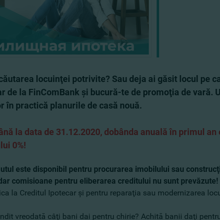
 căutarea locuinţei potrivite? Sau deja ai găsit locul pe 
r de la FinComBank şi bucură-te de promoţia de vară. Uită 
r în practică planurile de casă nouă.
ână la data de
31.12.2020
, dobânda anuală în primul an
lui 0%
!
tul este disponibil pentru procurarea imobilului sau construcţ
 dar comisioane pentru eliberarea creditului nu sunt prevăzute!
ica la Creditul Ipotecar şi pentru reparaţia sau modernizarea loc
ndit vreodată câţi bani dai pentru chirie? Achită banii daţi pentr