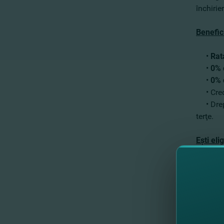
închirie
Benefic
•
Rat
•
0% 
•
0% 
• Credit
• Dre
terţe.
Eşti eli
• eşti 
• eşti 
• sau pr
bancă d
Promoţi