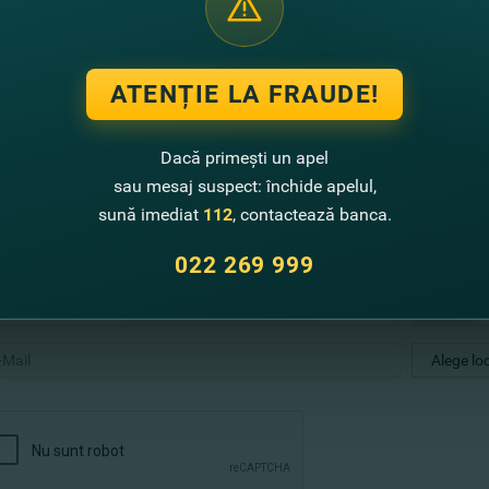
or rate credit
a casa visurilor tale!
ATENȚIE LA FRAUDE!
datele tale şi te vom contact noi cu toate informaţiile pentru a
Dacă primești un apel
sau mesaj suspect: închide apelul,
sună imediat
112
, contactează banca.
ă-ne datele tale de contact şi noi revenim cu un sunet!
022 269 999
+373