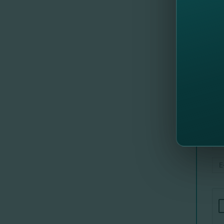
Calculat
Nu amân
Lasă-ne 
Las