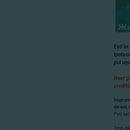
Eşti în
Ipoteca
pui uşo
Doar p
creditu
Împrumu
de ani,
Poţi apl
Te-ai gâ