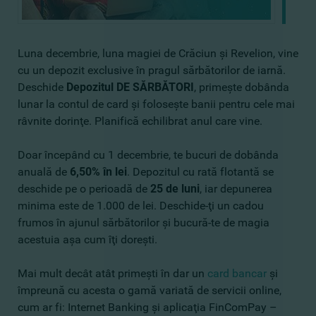
Luna decembrie, luna magiei de Crăciun şi Revelion, vine
cu un depozit exclusive în pragul sărbătorilor de iarnă.
Deschide
Depozitul DE SĂRBĂTORI
, primeşte dobânda
lunar la contul de card şi foloseşte banii pentru cele mai
râvnite dorinţe. Planifică echilibrat anul care vine.
Doar începând cu 1 decembrie, te bucuri de dobânda
anuală de
6,50% în lei
. Depozitul cu rată flotantă se
deschide pe o perioadă de
25 de luni
, iar depunerea
minima este de 1.000 de lei. Deschide-ţi un cadou
frumos în ajunul sărbătorilor şi bucură-te de magia
acestuia aşa cum îţi doreşti.
Mai mult decât atât primeşti în dar un
card bancar
şi
împreună cu acesta o gamă variată de servicii online,
cum ar fi: Internet Banking şi aplicaţia FinComPay –