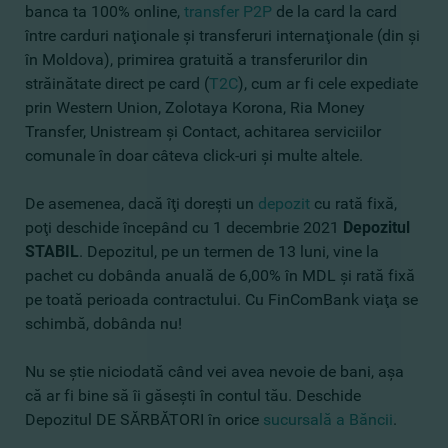
banca ta 100% online,
transfer P2P
de la card la card
între carduri naţionale şi transferuri internaţionale (din şi
în Moldova), primirea gratuită a transferurilor din
străinătate direct pe card (
T2C
), cum ar fi cele expediate
prin Western Union, Zolotaya Korona, Ria Money
Transfer, Unistream şi Contact, achitarea serviciilor
comunale în doar câteva click-uri şi multe altele.
De asemenea, dacă îţi doreşti un
depozit
cu rată fixă,
poţi deschide începând cu 1 decembrie 2021
Depozitul
STABIL
. Depozitul, pe un termen de 13 luni, vine la
pachet cu dobânda anuală de 6,00% în MDL şi rată fixă
pe toată perioada contractului. Cu FinComBank viaţa se
schimbă, dobânda nu!
Nu se ştie niciodată când vei avea nevoie de bani, aşa
că ar fi bine să îi găseşti în contul tău. Deschide
Depozitul DE SĂRBĂTORI în orice
sucursală a Băncii
.