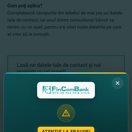
Cum poţi aplica?
Completează câmpurile din tabelul de mai jos cu datele
tale de contact, iar unul dintre consultanţii băncii va
reveni cu un apel, pentru a-ţi oferi toate detaliile pe care
ai vrea să le cunoşti.
Lasă-ne datele tale de contact şi noi
revenim cu un sunet!
+373
ATENȚIE LA FRAUDE!