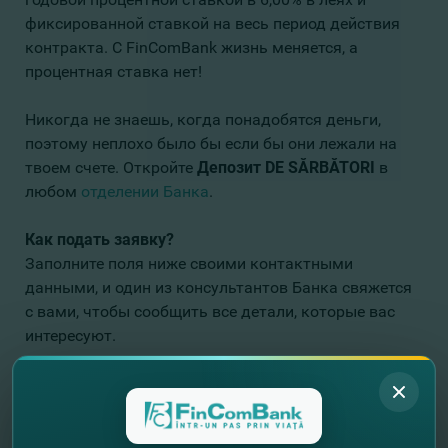
фиксированной ставкой на весь период действия
контракта. С FinComBank жизнь меняется, а
процентная ставка нет!
Никогда не знаешь, когда понадобятся деньги,
поэтому неплохо было бы если бы они лежали на
твоем счете. Откройте
Депозит
DE SĂRBĂTORI
в
любом
отделении Банка
.
Как подать заявку?
З
аполните поля ниже своими контактными
данными, и один из консультантов Банка свяжется
с вами, чтобы сообщить все детали, которые вас
интересуют.
Оставьте свои контактные данные и