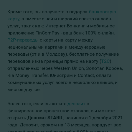
Кроме того, вы получаете в подарок
банковскую
карту
, а вместе с ней и широкий спектр онлайн-
услуг, таких как: Интернет-Бэнкинг и мобильное
приложение FinComPay - ваш банк 100% онлайн,
P2P-переводы
с карты на карту между
национальными картами и международные
переводы (от и в Молдову), бесплатное получение
переводов из-за границы прямо на карту
(
T2C
),
отправленных через Western Union, Золотая Корона,
Ria Money Transfer, Юнистрим и Contact, оплата
коммунальных услуг всего в несколько кликов, и
многое другое.
Более того, если вы хотите
депозит
с
фиксированной процентной ставкой, вы можете
открыть
Депозит
STABIL
, начиная с 1 декабря 2021
года. Депозит, сроком на 13 месяцев, порадует вас
годовой процентной ставкой в 6,00% в леях и