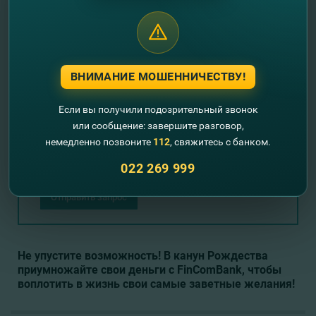
мы Вам перезвоним!
+373
ВНИМАНИЕ МОШЕННИЧЕСТВУ!
Если вы получили подозрительный звонок
или сообщение: завершите разговор,
немедленно позвоните
112
, свяжитесь с банком.
022 269 999
Отправить запрос
Не упустите возможность! В канун Рождества
приумножайте свои деньги с FinComBank, чтобы
воплотить в жизнь свои
самые заветные желания!