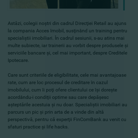
Astăzi, colegii noştri din cadrul Direcţiei Retail au ajuns
la compania Acces Imobil, susţinând un training pentru
specialiştii imobiliari. În cadrul sesiunii, s-au atins mai
multe subiecte, iar trainerii au vorbit despre produsele şi
serviciile bancare şi, cel mai important, despre Creditele
Ipotecare.
Care sunt criteriile de eligibilitate, cele mai avantajoase
rate, cum are loc procesul de creditare în cazul
imobilului, cum îi poţi ofere clientului ce îşi doreşte
acordându-i condiţii optime sau care depăşesc
aşteptările acestuia şi nu doar. Specialiştii imobiliari au
parcurs un pic şi prin arta de a vinde din altă
perspectivă, pentru că experţii FinComBank au venit cu
sfaturi practice şi life hacks.