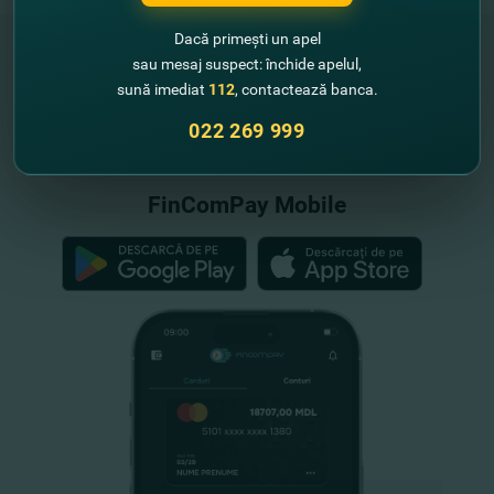
Dacă primești un apel
sau mesaj suspect: închide apelul,
sună imediat
112
, contactează banca.
"FinComBank" S.A. este membră a
Schemei de Garantare a Depozitelor
022 269 999
din Republica Moldova
FinComPay Mobile