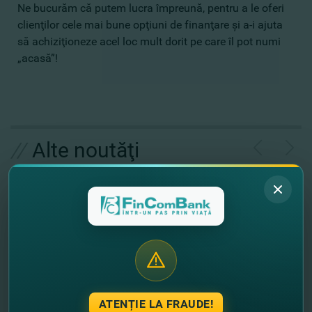
Ne bucurăm că putem lucra împreună, pentru a le oferi
clienţilor cele mai bune opţiuni de finanţare şi a-i ajuta
să achiziţioneze acel loc mult dorit pe care îl pot numi
„acasă”!
//
Alte noutăţi
ATENȚIE LA FRAUDE!