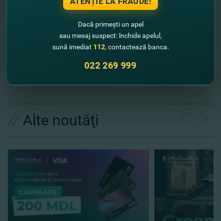
ATENȚIE LA FRAUDE!
Dacă primești un apel
sau mesaj suspect: închide apelul,
sună imediat
112
, contactează banca.
022 269 999
//
Alte noutăţi