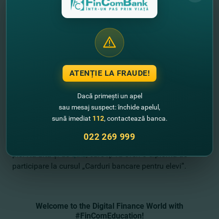
posibilitatea de a lua un împrumut ori de câte ori ai
nevoie.
•
Refinanţarea
, care te ajută să plăteşti mai puţin pentru
toate creditele tale. Aceasta îţi permite rambursarea
oricărui credit existent (credit de consum, credit ipotecar
ş.a.) de la o altă bancă sau instituţie de creditare
nebancară, dacă vrei să reduci plata lunară a unui credit
ATENȚIE LA FRAUDE!
existent mult prea costisitor luat în grabă.
Dacă primești un apel
Sperăm că lecţia de astăzi ţi-a fost utilă, iar dacă mai ai
sau mesaj suspect: închide apelul,
sună imediat
112
, contactează banca.
întrebări, ne poţi suna la numărul de telefon 022 269
999, iar colegii noşti vor fi dornici să te ajute.
022 269 999
p.s. Nu uita şi de
quiz
, care îţi va oferi o diplomă de
participare la cursul „Carduri bancare pentru elevi”.
Welcome to the Digital Finance World with
#FinComEducation!