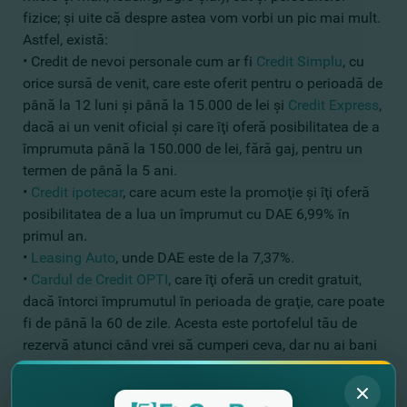
fizice; şi uite că despre astea vom vorbi un pic mai mult.
Astfel, există:
• Credit de nevoi personale cum ar fi
Credit Simplu
, cu
orice sursă de venit, care este oferit pentru o perioadă de
până la 12 luni şi până la 15.000 de lei şi
Credit Express
,
dacă ai un venit oficial şi care îţi oferă posibilitatea de a
împrumuta până la 150.000 de lei, fără gaj, pentru un
termen de până la 5 ani.
•
Credit ipotecar
, care acum este la promoţie şi îţi oferă
posibilitatea de a lua un împrumut cu DAE 6,99% în
primul an.
•
Leasing Auto
, unde DAE este de la 7,37%.
•
Cardul de Credit OPTI
, care îţi oferă un credit gratuit,
dacă întorci împrumutul în perioada de graţie, care poate
fi de până la 60 de zile. Acesta este portofelul tău de
rezervă atunci când vrei să cumperi ceva, dar nu ai bani
şi nu vrei să aştepţi până la următorul salariu. Cardul se
deschide pentru o perioadă de 4 ani şi îţi oferă