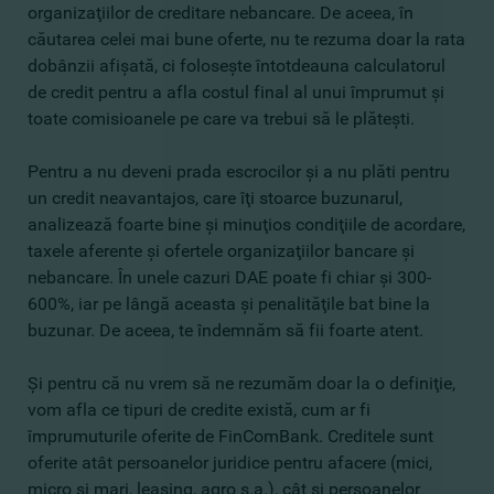
organizaţiilor de creditare nebancare. De aceea, în
căutarea celei mai bune oferte, nu te rezuma doar la rata
dobânzii afişată, ci foloseşte întotdeauna calculatorul
de credit pentru a afla costul final al unui împrumut şi
toate comisioanele pe care va trebui să le plăteşti.
Pentru a nu deveni prada escrocilor şi a nu plăti pentru
un credit neavantajos, care îţi stoarce buzunarul,
analizează foarte bine şi minuţios condiţiile de acordare,
taxele aferente şi ofertele organizaţiilor bancare şi
nebancare. În unele cazuri DAE poate fi chiar şi 300-
600%, iar pe lângă aceasta şi penalităţile bat bine la
buzunar. De aceea, te îndemnăm să fii foarte atent.
Şi pentru că nu vrem să ne rezumăm doar la o definiţie,
vom afla ce tipuri de credite există, cum ar fi
împrumuturile oferite de FinComBank. Creditele sunt
oferite atât persoanelor juridice pentru afacere (mici,
micro şi mari, leasing, agro ş.a.), cât şi persoanelor